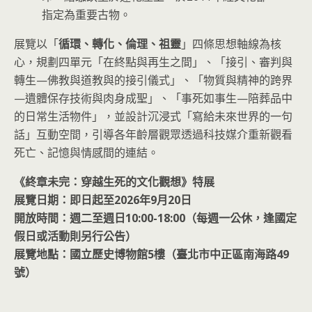
指定為重要古物。
展覽以「
循環、轉化、倫理、祖靈
」四條思想軸線為核
心，規劃四單元「在終點與再生之間」、「接引、審判與
轉生—佛教與道教與的接引儀式」、「物質與精神的跨界
—遺體保存技術與肉身成聖」、「事死如事生—陪葬品中
的日常生活物件」，並設計沉浸式「寫給未來世界的一句
話」互動空間，引導各年齡層觀眾透過科技媒介重新觀看
死亡、記憶與情感間的連結。
《終章未完：穿越生死的文化觀想》特展
展覽日期：即日起至2026年9月20日
開放時間：週二至週日10:00-18:00（每週一公休，逢國定
假日或活動則另行公告）
展覽地點：國立歷史博物館5樓（臺北市中正區南海路49
號）