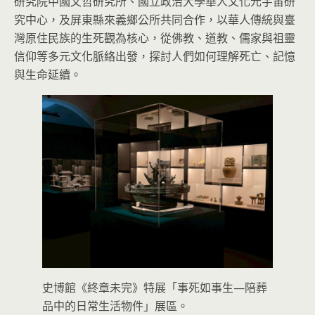
研究院中國文哲研究所、國立政治大學華人文化元宇宙研
究中心，及屏東縣來義鄉公所共同合作，以華人傳統與臺
灣原住民族的生死觀為核心，從佛教、道教、儒家與祖靈
信仰等多元文化脈絡出發，探討人們如何理解死亡、記憶
與生命延續。
史博館《終章未完》特展「事死如事生—陪葬
品中的日常生活物件」展區。