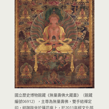
國立歷史博物館藏《無量壽佛大藏畫》（館藏
編號06912），主尊為無量壽佛，雙手結禪定
印，結跏趺坐於蓮花座上，於2011年經文化部