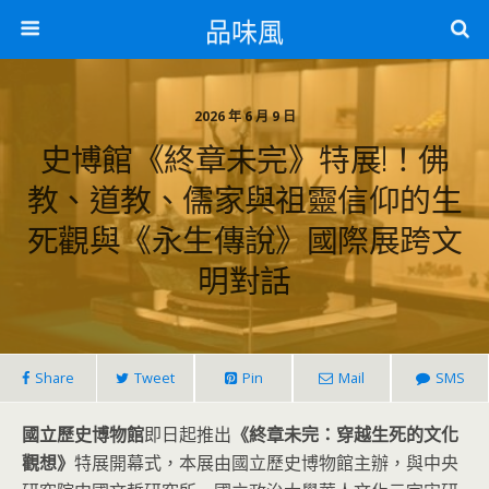
品味風
2026 年 6 月 9 日
史博館《終章未完》特展!！佛
教、道教、儒家與祖靈信仰的生
死觀與《永生傳說》國際展跨文
明對話
Share
Tweet
Pin
Mail
SMS
國立歷史博物館
即日起推出
《終章未完：穿越生死的文化
觀想》
特展開幕式，本展由國立歷史博物館主辦，與中央