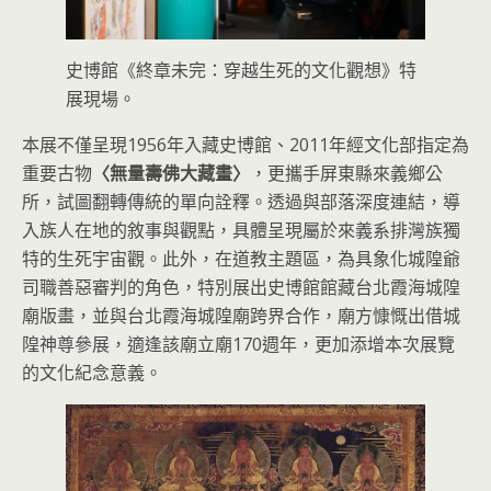
史博館《終章未完：穿越生死的文化觀想》特
展現場。
本展不僅呈現1956年入藏史博館、2011年經文化部指定為
重要古物
〈無量壽佛大藏畫〉
，更攜手屏東縣來義鄉公
所，試圖翻轉傳統的單向詮釋。透過與部落深度連結，導
入族人在地的敘事與觀點，具體呈現屬於來義系排灣族獨
特的生死宇宙觀。此外，在道教主題區，為具象化城隍爺
司職善惡審判的角色，特別展出史博館館藏台北霞海城隍
廟版畫，並與台北霞海城隍廟跨界合作，廟方慷慨出借城
隍神尊參展，適逢該廟立廟170週年，更加添增本次展覽
的文化紀念意義。