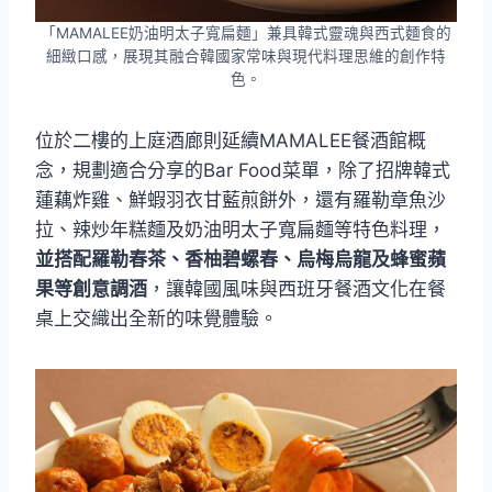
「MAMALEE奶油明太子寬扁麵」兼具韓式靈魂與西式麵食的
細緻口感，展現其融合韓國家常味與現代料理思維的創作特
色。
位於二樓的上庭酒廊則延續MAMALEE餐酒館概
念，規劃適合分享的Bar Food菜單，除了招牌韓式
蓮藕炸雞、鮮蝦羽衣甘藍煎餅外，還有羅勒章魚沙
拉、辣炒年糕麵及奶油明太子寬扁麵等特色料理，
並搭配羅勒春茶、香柚碧螺春、烏梅烏龍及蜂蜜蘋
果等創意調酒
，讓韓國風味與西班牙餐酒文化在餐
桌上交織出全新的味覺體驗。