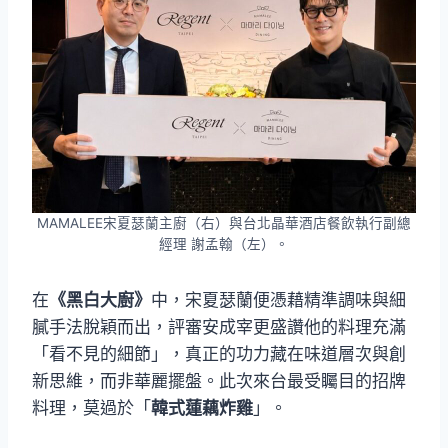
MAMALEE宋夏瑟蘭主廚（右）與台北晶華酒店餐飲執行副總
經理 謝孟翰（左）。
在
《黑白大廚》
中，宋夏瑟蘭便憑藉精準調味與細
膩手法脫穎而出，評審安成宰更盛讚他的料理充滿
「看不見的細節」，真正的功力藏在味道層次與創
新思維，而非華麗擺盤。此次來台最受矚目的招牌
料理，莫過於「
韓式蓮藕炸雞
」。