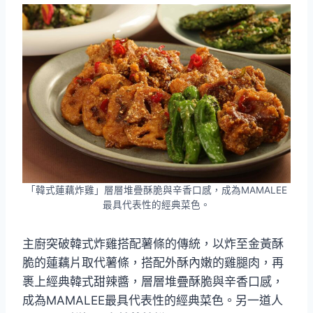
「韓式蓮藕炸雞」層層堆疊酥脆與辛香口感，成為MAMALEE
最具代表性的經典菜色。
主廚突破韓式炸雞搭配薯條的傳統，以炸至金黃酥
脆的蓮藕片取代薯條，搭配外酥內嫩的雞腿肉，再
裹上經典韓式甜辣醬，層層堆疊酥脆與辛香口感，
成為MAMALEE最具代表性的經典菜色。另一道人