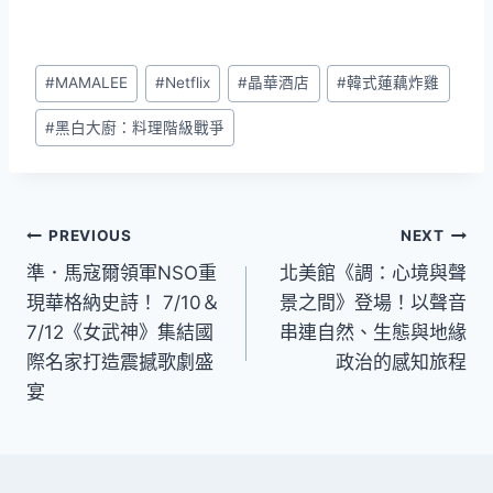
Post
#
MAMALEE
#
Netflix
#
晶華酒店
#
韓式蓮藕炸雞
Tags:
#
黑白大廚：料理階級戰爭
文
PREVIOUS
NEXT
準．馬寇爾領軍NSO重
北美館《調：心境與聲
章
現華格納史詩！ 7/10＆
景之間》登場！以聲音
導
7/12《女武神》集結國
串連自然、生態與地緣
際名家打造震撼歌劇盛
政治的感知旅程
覽
宴