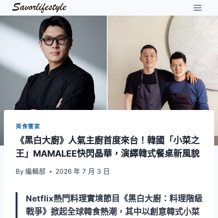
Skip
to
content
美食饗宴
《黑白大廚》人氣主廚首度來台！韓國「小菜之
王」MAMALEE快閃晶華，演繹韓式餐桌新風貌
By
編輯部
2026 年 7 月 3 日
Netflix熱門料理實境節目《黑白大廚：料理階級
戰爭》掀起全球韓食熱潮，其中以創意韓式小菜