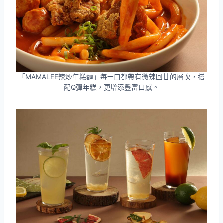
「MAMALEE辣炒年糕麵」每一口都帶有微辣回甘的層次，搭
配Q彈年糕，更增添豐富口感。