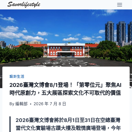
Skip
to
content
設計生活
2026臺灣文博會8/1登場！「第零位元」聚焦AI
時代原創力，五大展區探索文化不可取代的價值
By
編輯部
2026 年 7 月 8 日
2026臺灣文博會將於8月1日至31日在空總臺灣
當代文化實驗場古蹟大樓及戰情廣場登場，今年