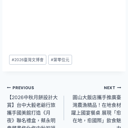
Post
#
2026臺灣文博會
#
第零位元
Tags:
文
PREVIOUS
NEXT
【2026中秋月餅設計大
圓山大飯店攜手推廣臺
章
賞】台中大毅老爺行旅
灣農漁精品！在地食材
導
攜手國美館打造《月
躍上國宴餐桌 展現「愈
夜》聯名禮盒，蔡永明
在地，愈國際」飲食魅
覽