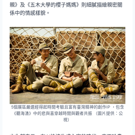
親》及《五木大學的櫻子媽媽》則細膩描繪親密關
係中的情感樣貌。
5個展區嚴選經得起時間考驗且富有臺灣精神的創作IP ，包含
《聽海湧》中的悲與喜穿越時間與觀者共振 （圖片提供：公
視）