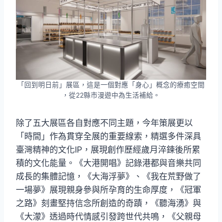
「回到明日前」展區，這是一個對應「身心」概念的療癒空間
，從22縣市漫遊中為生活補給。
除了五大展區各自對應不同主題，今年策展更以
「時間」作為貫穿全展的重要線索，精選多件深具
臺灣精神的文化IP，展現創作歷經歲月淬鍊後所累
積的文化能量。《大港開唱》記錄港都與音樂共同
成長的集體記憶，《大海浮夢》、《我在荒野做了
一場夢》展現親身參與所孕育的生命厚度，《冠軍
之路》刻畫堅持信念所創造的奇蹟，《聽海湧》與
《大濛》透過時代情感引發跨世代共鳴，《父親母