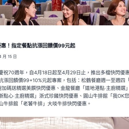
惠！指定餐點抗漲回饋價99元起
4 月 15 日
慶祝70週年，自4月18日起至4月29日止，推出多檔快閃優
抗漲回饋價99+10%元起專案，包括：松鶴餐廳週一至週四
r」主廚加碼送精選美饌快閃優惠、金龍餐廳「道地港點‧主廚精
浙點心‧主廚精選」浙式珍饈快閃優惠、圓山牛排館「我OK
山牛排館「老饕牛排」大啖牛排快閃優惠。