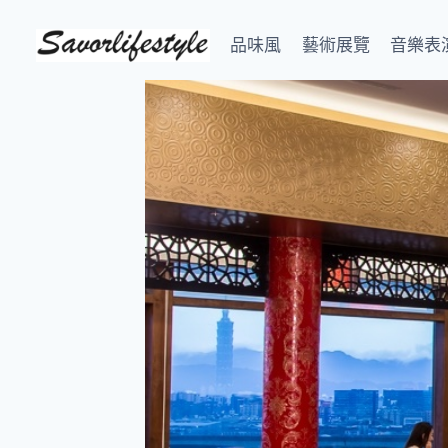
Skip
to
品味風
藝術展覽
音樂表
content