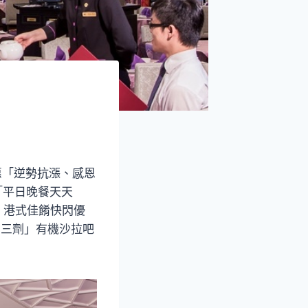
惠「逆勢抗漲、感恩
「平日晚餐天天
選」港式佳餚快閃優
您三劑」有機沙拉吧