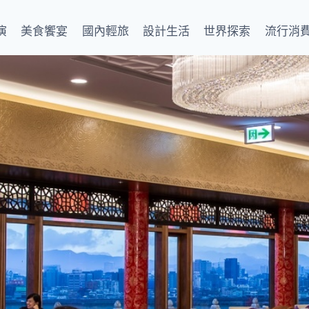
演
美食饗宴
國內輕旅
設計生活
世界探索
流行消