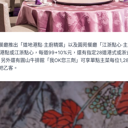
餐廳推出「道地港點‧主廚精選」以及圓苑餐廳「江浙點心‧
港點或江浙點心，每道99+10%元，還有指定28道港式或
元。另外還有圓山牛排館「我OK您三劑」可享單點主菜每位1,28
吧乙客。