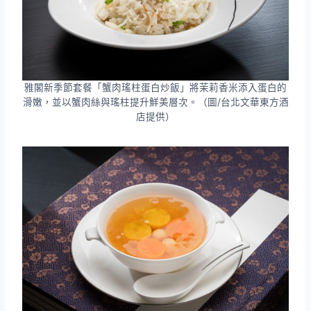
雅閣新季節套餐「蟹肉瑤柱蛋白炒飯」將茉莉香米添入蛋白的
滑嫩，並以蟹肉絲與瑤柱提升鮮美層次。（圖/台北文華東方酒
店提供）