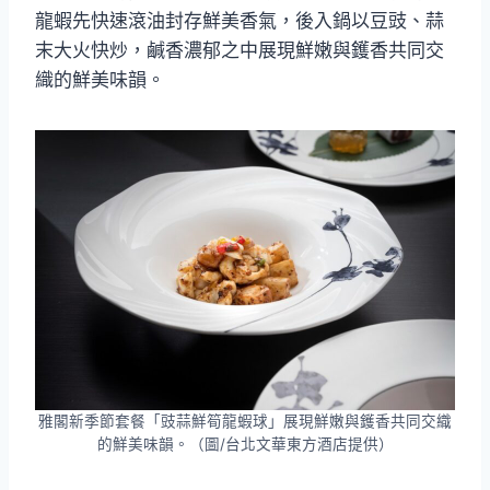
龍蝦先快速滾油封存鮮美香氣，後入鍋以豆豉、蒜
末大火快炒，鹹香濃郁之中展現鮮嫩與鑊香共同交
織的鮮美味韻。
雅閣新季節套餐「豉蒜鮮筍龍蝦球」展現鮮嫩與鑊香共同交織
的鮮美味韻。（圖/台北文華東方酒店提供）