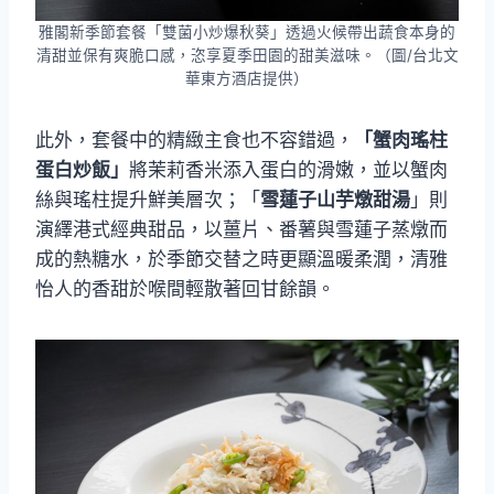
雅閣新季節套餐「雙菌小炒爆秋葵」透過火候帶出蔬食本身的
清甜並保有爽脆口感，恣享夏季田園的甜美滋味。（圖/台北文
華東方酒店提供）
此外，套餐中的精緻主食也不容錯過，
「蟹肉瑤柱
蛋白炒飯」
將茉莉香米添入蛋白的滑嫩，並以蟹肉
絲與瑤柱提升鮮美層次；「
雪蓮子山芋燉甜湯
」則
演繹港式經典甜品，以薑片、番薯與雪蓮子蒸燉而
成的熱糖水，於季節交替之時更顯溫暖柔潤，清雅
怡人的香甜於喉間輕散著回甘餘韻。