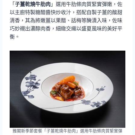
「
子薑乾燒牛肋肉
」選用牛肋條肉質緊實彈嫩，佐
以主廚特製糖醋醬快炒收汁，搭配自製子薑的酸甜
清香，其為將嫩薑以果醋、話梅等醃漬入味，佐味
巧妙襯出濃醇肉香，細緻交織以盛夏風味的美好平
衡。
雅閣新季節套餐「子薑乾燒牛肋肉」選用牛肋條肉質緊實彈