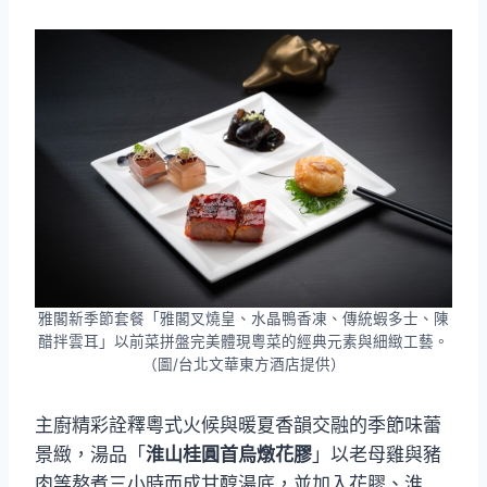
雅閣新季節套餐「雅閣叉燒皇、水晶鴨香凍、傳統蝦多士、陳
醋拌雲耳」以前菜拼盤完美體現粵菜的經典元素與細緻工藝。
（圖/台北文華東方酒店提供）
主廚精彩詮釋粵式火候與暖夏香韻交融的季節味蕾
景緻，湯品「
淮山桂圓首烏燉花膠
」以老母雞與豬
肉等熬煮三小時而成甘醇湯底，並加入花膠、淮