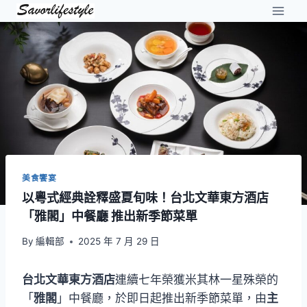
Skip
to
content
美食饗宴
以粵式經典詮釋盛夏旬味！台北文華東方酒店
「雅閣」中餐廳 推出新季節菜單
By
編輯部
2025 年 7 月 29 日
台北文華東方酒店
連續七年榮獲米其林一星殊榮的
「
雅閣
」中餐廳，於即日起推出新季節菜單，由
主