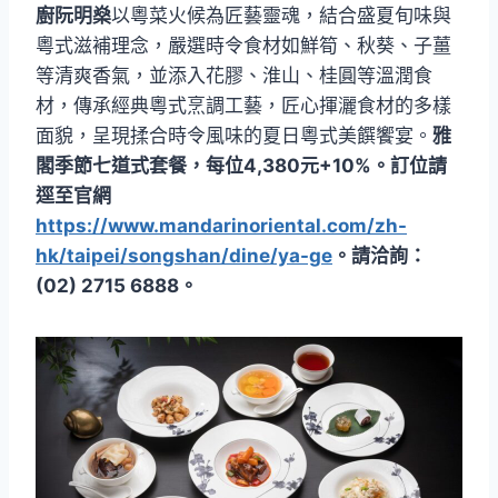
廚阮明燊
以粵菜火候為匠藝靈魂，結合盛夏旬味與
粵式滋補理念，嚴選時令食材如鮮筍、秋葵、子薑
等清爽香氣，並添入花膠、淮山、桂圓等溫潤食
材，傳承經典粵式烹調工藝，匠心揮灑食材的多樣
面貌，呈現揉合時令風味的夏日粵式美饌饗宴。
雅
閣季節七道式套餐，每位4,380元+10%。訂位請
逕至官網
https://www.mandarinoriental.com/zh-
hk/taipei/songshan/dine/ya-ge
。請洽詢：
(02) 2715 6888。