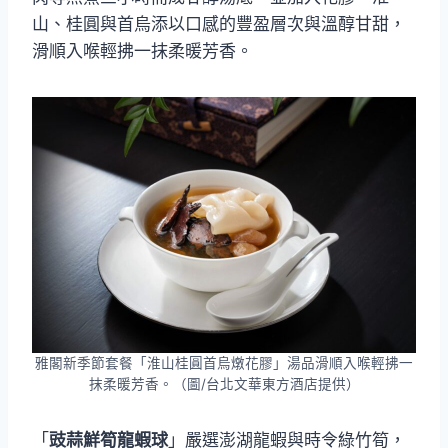
山、桂圓與首烏添以口感的豐盈層次與溫醇甘甜，
滑順入喉輕拂一抹柔暖芳香。
雅閣新季節套餐「淮山桂圓首烏燉花膠」湯品滑順入喉輕拂一
抹柔暖芳香。（圖/台北文華東方酒店提供）
「
豉蒜鮮筍龍蝦球
」嚴選澎湖龍蝦與時令綠竹筍，