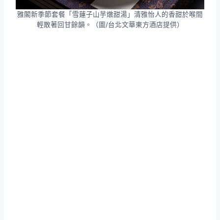
雅閣新季節套餐「雪蓮子山芋燉甜湯」清雅怡人的香甜於喉間
輕散著回甘餘韻。（圖/台北文華東方酒店提供）