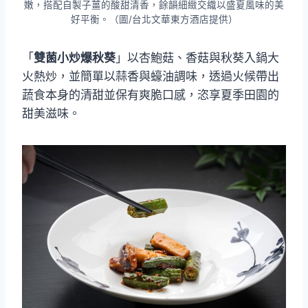
嫩，搭配自製子薑的酸甜清香，餘韻細緻交織以盛夏風味的美
好平衡。（圖/台北文華東方酒店提供）
「
雙菌小炒爆秋葵
」以杏鮑菇、香菇與秋葵入鍋大
火熱炒，並簡單以蒜香與蠔油調味，透過火候帶出
蔬食本身的清甜並保有爽脆口感，恣享夏季田園的
甜美滋味。