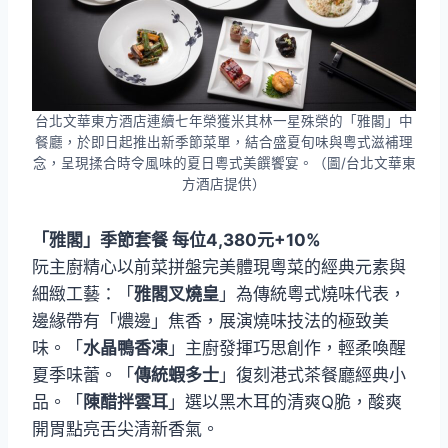
台北文華東方酒店連續七年榮獲米其林一星殊榮的「雅閣」中
餐廳，於即日起推出新季節菜單，結合盛夏旬味與粵式滋補理
念，呈現揉合時令風味的夏日粵式美饌饗宴。（圖/台北文華東
方酒店提供）
「雅閣」季節套餐 每位4,380元+10%
阮主廚精心以前菜拼盤完美體現粵菜的經典元素與
細緻工藝：「
雅閣叉燒皇
」為傳統粵式燒味代表，
邊緣帶有「燶邊」焦香，展演燒味技法的極致美
味。「
水晶鴨香凍
」主廚發揮巧思創作，輕柔喚醒
夏季味蕾。「
傳統蝦多士
」復刻港式茶餐廳經典小
品。「
陳醋拌雲耳
」選以黑木耳的清爽Q脆，酸爽
開胃點亮舌尖清新香氣。