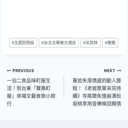
Post
#
主廚阮明燊
#
台北文華東方酒店
#
米其林
#
雅閣
Tags:
文
PREVIOUS
NEXT
一泊二食品味町屋生
重拾失落情感的動人歷
章
活！到台東「寶桑町
程！《老爸歌單未完待
導
屋」來場文藝食旅小旅
續》寺尾聰失憶崩潰松
行
坂桃李用音樂喚回親情
覽