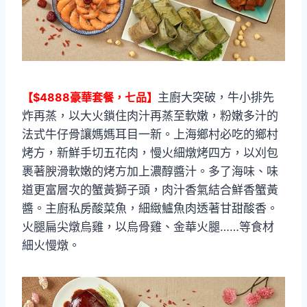
【$4888豪華套餐，七品】
主廚大突破，牛小排先
炸再蒸，以大火鎖住肉汁再蒸至軟嫩，粉嫩多汁的
法式牛仔骨讓媽媽耳目一新。上海鄉村必吃的鄉村
烤方，新鮮手切五花肉，慢火細燉烤四方，以刈包
裹著腴滑軟嫩的烤方加上濃醇醬汁。多了海味、味
道更富層次的蟹黃獅子頭，肉汁香氣結合鮮香蟹黃
醬。主廚私房酸菜魚，細緻鱸魚肉透著甘甜酸香。
火腿扁尖燉烏雞，以烏骨雞、金華火腿……等食材
細火慢燉。