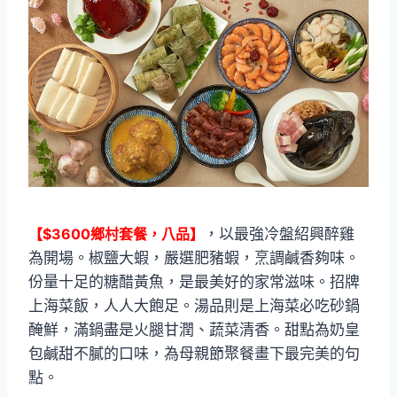
【$3600鄉村套餐，八品】
，以最強冷盤紹興醉雞
為開場。椒鹽大蝦，嚴選肥豬蝦，烹調鹹香夠味。
份量十足的糖醋黃魚，是最美好的家常滋味。招牌
上海菜飯，人人大飽足。湯品則是上海菜必吃砂鍋
醃鮮，滿鍋盡是火腿甘潤、蔬菜清香。甜點為奶皇
包鹹甜不膩的口味，為母親節聚餐畫下最完美的句
點。