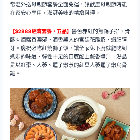
常溫外送母親節套餐全面免運，讓歡度母親節時能
在家安心享用，澎湃美味的精緻料理。
【$2888經濟套餐，五品】
醬色赤紅的無錫子排，骨
酥肉爛醬香濃郁。酒香襲人的宮廷花雕蝦，蝦肥彈
牙。慶祝必吃紅燒獅子頭，讓全家免下廚就能吃到
媽媽的味道，彈性十足的口感配上鹹香醬汁。湯品
是以紅棗、人蔘、蓮子燉煮的紅棗人蔘蓮子燉烏骨
雞。