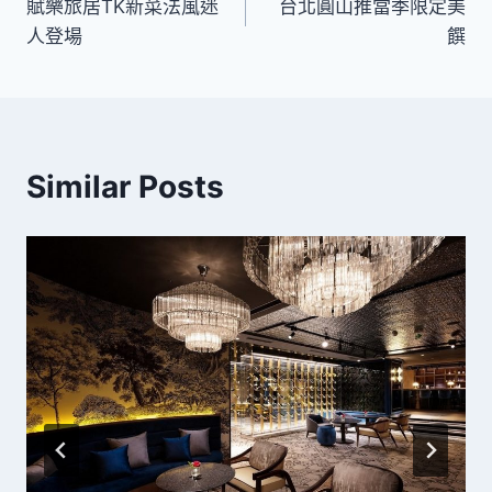
賦樂旅居TK新菜法風迷
台北圓山推當季限定美
章
人登場
饌
導
覽
Similar Posts