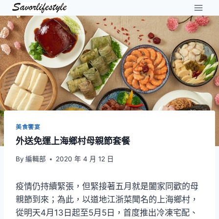
Skip
to
content
美食饗宴
外送免運上海鄉村母親節套餐
By
編輯部
2020 年 4 月 12 日
疫情仍持續緊張，但緊接著五月就是闔家同歡的母
親節到來；為此，以道地江浙菜聞名的上海鄉村，
從明天4月13日起至5月5日，首度推出冷凍宅配、