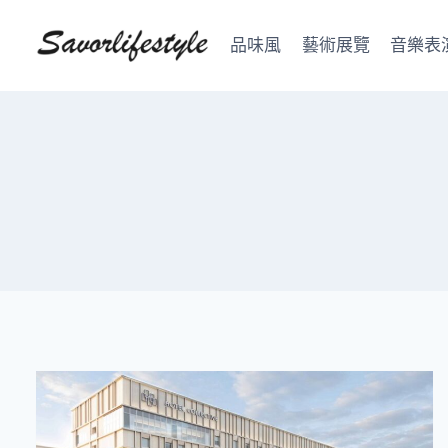
Skip
to
品味風
藝術展覽
音樂表
content