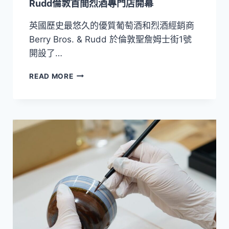
Rudd倫敦首間烈酒專門店開幕
英國歷史最悠久的優質葡萄酒和烈酒經銷商
Berry Bros. & Rudd 於倫敦聖詹姆士街1號
開設了…
推
READ MORE
出
近
1,000
款
烈
酒！
BERRY
BROS.
&
RUDD
倫
敦
首
間