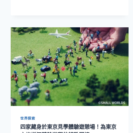
ITF
台
北
國
際
旅
展
開
賣！
嘉
新
酒
店
沖
繩
機
加
酒
四
世界探索
天
四家藏身於東京見學體驗遊憩場！為東京
三