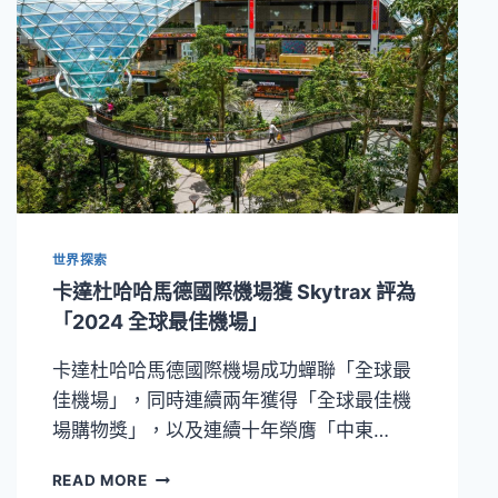
炎
炎
夏
日
造
訪
東
京
三
大
人
世界探索
氣
水
卡達杜哈哈馬德國際機場獲 Skytrax 評為
族
「2024 全球最佳機場」
館
卡達杜哈哈馬德國際機場成功蟬聯「全球最
佳機場」，同時連續兩年獲得「全球最佳機
場購物獎」，以及連續十年榮膺「中東…
卡
READ MORE