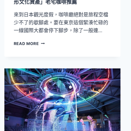
形文化資產」老宅咖啡推薦
上
關
來到日本觀光度假，咖啡廳絕對是旅程空檔
西
少不了的歇腳處。要在東京這個緊湊忙碌的
賞
秋
一線國際大都會停下腳步，除了一般連…
楓」
住
沉
READ MORE
房
浸
專
在
案！
復
古
老
派
的
慢
時
光！
三
家
「東
京