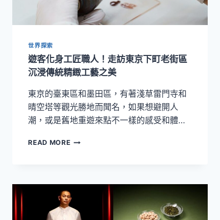
烈
酒
專
門
世界探索
店
開
遊客化身工匠職人！走訪東京下町老街區
幕
沉浸傳統精緻工藝之美
東京的臺東區和墨田區，有著淺草雷門寺和
晴空塔等觀光勝地而聞名，如果想避開人
潮，或是舊地重遊來點不一樣的感受和體…
遊
READ MORE
客
化
身
工
匠
職
人！