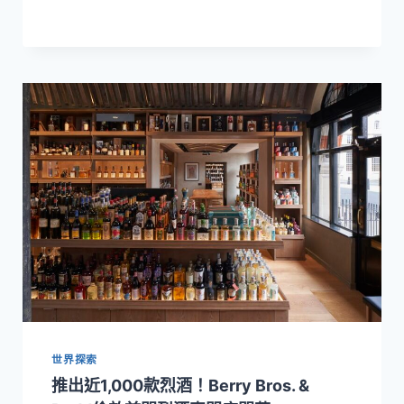
精
緻
俱
樂
部
體
驗!
新
加
坡
艾
迪
遜
酒
店
WONDER
ROOM
世界探索
推出近1,000款烈酒！Berry Bros. &