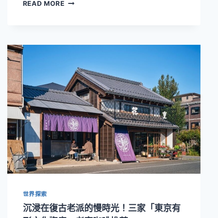
捷
READ MORE
絲
旅
大
阪
心
齋
橋
館
即
日
起
至
10/17
推
出
三
天
兩
世界探索
夜
的
沉浸在復古老派的慢時光！三家「東京有
「愛