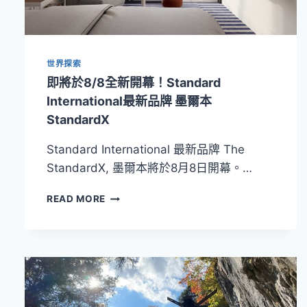
東
京
之
旅
世界探索
增
添
即將於8/8全新開幕！Standard
體
International最新品牌 墨爾本
驗
StandardX
遊
程
Standard International 最新品牌 The
的
特
StandardX, 墨爾本將於8月8日開幕。…
殊
回
即
READ MORE
憶
將
於
8/8
全
新
開
幕！