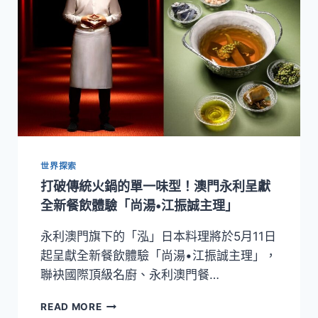
走
訪
東
京
下
町
老
街
區
沉
浸
世界探索
傳
統
打破傳統火鍋的單一味型！澳門永利呈獻
精
全新餐飲體驗「尚湯•江振誠主理」
緻
工
永利澳門旗下的「泓」日本料理將於5月11日
藝
起呈獻全新餐飲體驗「尚湯•江振誠主理」，
之
美
聯袂國際頂級名廚、永利澳門餐…
打
READ MORE