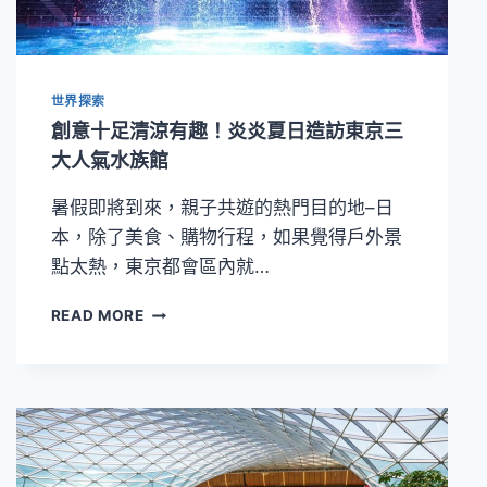
有
形
文
化
世界探索
資
產」
創意十足清涼有趣！炎炎夏日造訪東京三
老
大人氣水族館
宅
咖
暑假即將到來，親子共遊的熱門目的地–日
啡
本，除了美食、購物行程，如果覺得戶外景
推
薦
點太熱，東京都會區內就…
創
READ MORE
意
十
足
清
涼
有
趣！