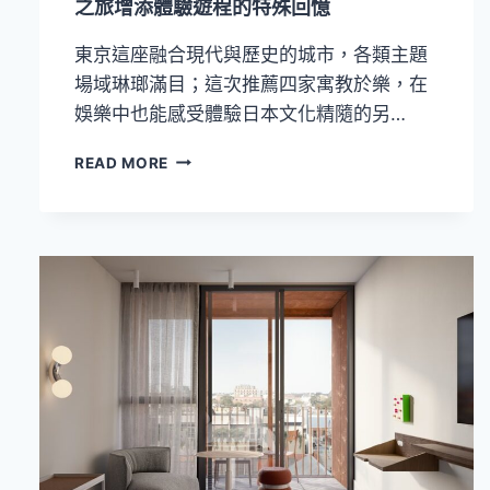
之旅增添體驗遊程的特殊回憶
夜
自
東京這座融合現代與歷史的城市，各類主題
由
行
場域琳瑯滿目；這次推薦四家寓教於樂，在
娛樂中也能感受體驗日本文化精隨的另…
四
READ MORE
家
藏
身
於
東
京
見
學
體
驗
遊
憩
場！
為