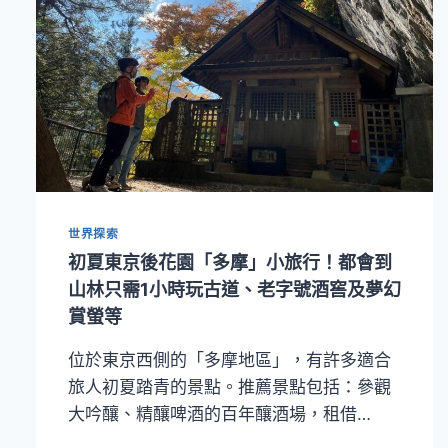
STANDARD
INTERNATIONAL
最
新
品
牌
墨
爾
本
STANDARDX
世界探索
初夏東京後花園「多摩」小旅行！都會到
山林只需1小時玩古道、老字號酒窖及夢幻
賞螢等
位於東京西側的「多摩地區」，有許多適合
旅人初夏踏青的景點。推薦景點包括：參觀
大吟釀、精釀啤酒的百年釀酒場，租借…