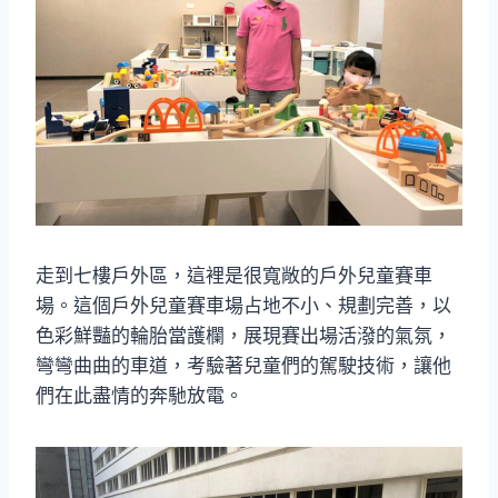
走到七樓戶外區，這裡是很寬敞的戶外兒童賽車
場。這個戶外兒童賽車場占地不小、規劃完善，以
色彩鮮豔的輪胎當護欄，展現賽出場活潑的氣氛，
彎彎曲曲的車道，考驗著兒童們的駕駛技術，讓他
們在此盡情的奔馳放電。