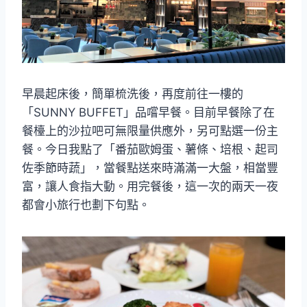
早晨起床後，簡單梳洗後，再度前往一樓的
「SUNNY BUFFET」品嚐早餐。目前早餐除了在
餐檯上的沙拉吧可無限量供應外，另可點選一份主
餐。今日我點了「番茄歐姆蛋、薯條、培根、起司
佐季節時蔬」，當餐點送來時滿滿一大盤，相當豐
富，讓人食指大動。用完餐後，這一次的兩天一夜
都會小旅行也劃下句點。