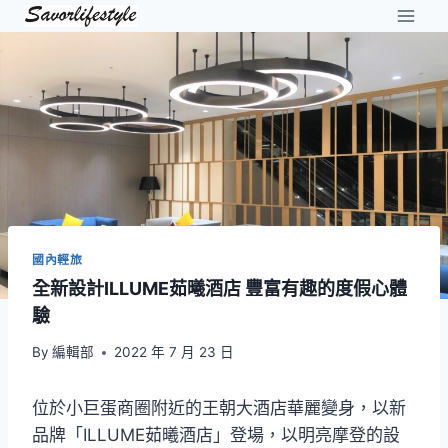
Skip
to
content
國內輕旅
全新設計ILLUME茹曦酒店 豐富有趣的度假心體
驗
By
編輯部
2022 年 7 月 23 日
位於小巨蛋商圈附近的王朝大酒店華麗變身，以新
品牌「ILLUME茹曦酒店」登場，以明亮摩登的設