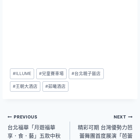
Post
#
ILLUME
#
兒童賽車場
#
台北親子飯店
Tags:
#
王朝大酒店
#
茹曦酒店
文
PREVIOUS
NEXT
台北福華「月遊福華
精彩可期 台灣優勢力芭
章
享．食．藝」五款中秋
蕾舞團首度展演「芭蕾