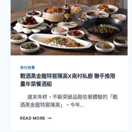
流行消費
戰酒黑金龍特窖陳高X南村私廚 聯手推限
量年菜餐酒組
歲末年終，不斷突破品酩佐餐體驗的「戰
酒黑金龍特窖陳高」，今年…
戰
READ MORE
酒
黑