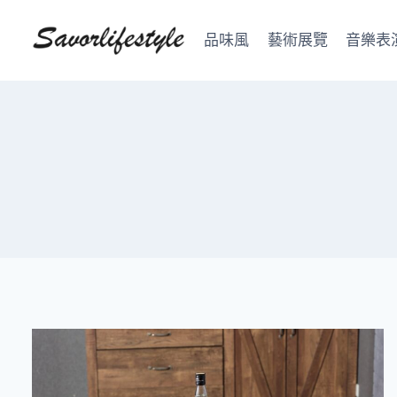
Skip
to
品味風
藝術展覽
音樂表
content