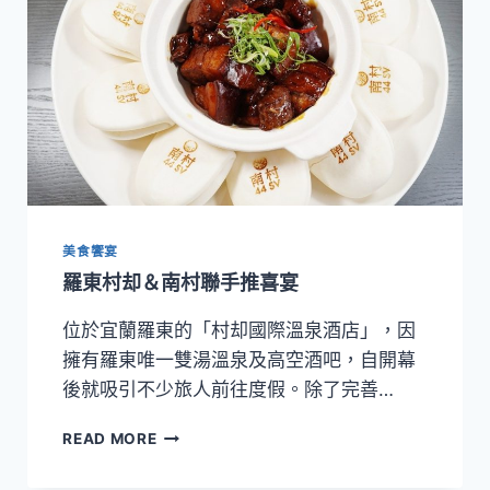
美食饗宴
羅東村却＆南村聯手推喜宴
位於宜蘭羅東的「村却國際溫泉酒店」，因
擁有羅東唯一雙湯溫泉及高空酒吧，自開幕
後就吸引不少旅人前往度假。除了完善…
羅
READ MORE
東
村