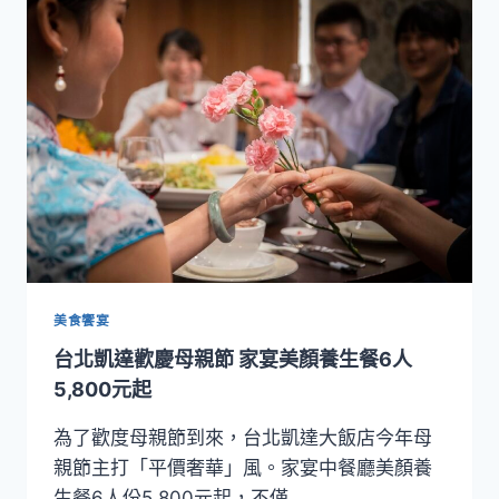
帶
美
饌
每
週
出
限
定
美
饌
快
閃
5
折
美食饗宴
優
台北凱達歡慶母親節 家宴美顏養生餐6人
惠
5,800元起
為了歡度母親節到來，台北凱達大飯店今年母
親節主打「平價奢華」風。家宴中餐廳美顏養
生餐6人份5,800元起，不僅…