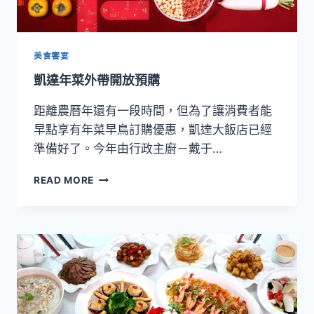
美食饗宴
凱達年菜外帶開放預購
距離農曆年還有一段時間，但為了讓消費者能
早點享有年菜早鳥訂購優惠，凱達大飯店已經
準備好了。今年由行政主廚－戴于…
凱
READ MORE
達
年
菜
外
帶
開
放
預
購