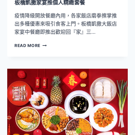
板橋凱撒家宴推個人精緻套餐
起
疫情降級開放餐廳內用，各家飯店磨拳擦掌推
出多種優惠來吸引食客上門。板橋凱撒大飯店
家宴中餐廳即推出歡迎回『家』三…
板
READ MORE
橋
凱
撒
家
宴
推
個
人
精
緻
套
餐