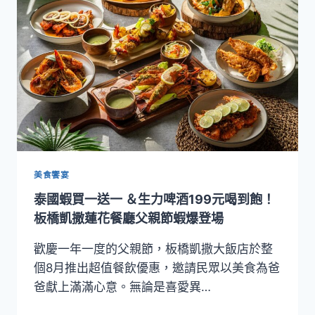
飲
再
創
高
峰！
家
宴、
青
雅
中
餐
廳
美食饗宴
榮
泰國蝦買一送一 ＆生力啤酒199元喝到飽！
登
《2025
板橋凱撒蓮花餐廳父親節蝦爆登場
臺
灣
歡慶一年一度的父親節，板橋凱撒大飯店於整
米
個8月推出超值餐飲優惠，邀請民眾以美食為爸
其
爸獻上滿滿心意。無論是喜愛異…
林
指