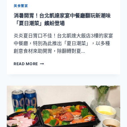
家
美食饗宴
宴
消暑開胃！台北凱達家宴中餐廳翻玩新潮味
中
餐
「夏日潮菜」繽紛登場
廳
60
炎炎夏日胃口不佳！台北凱達大飯店3樓的家宴
道
中餐廳，特別為此推出「夏日潮菜」，以多種
上
創意食材來助開胃，除翻轉對夏…
海
名
消
READ MORE
菜
暑
美
開
味
胃！
重
台
現
北
凱
達
家
宴
中