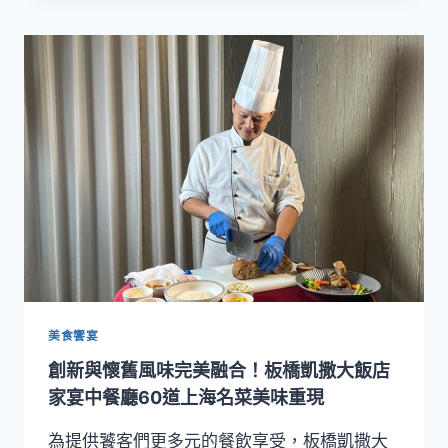
料
薦】
理
板
橋
凱
撒
年
菜
外
帶
開
賣
海
陸
饗
宴！
經
美食饗宴
典
創新與懷舊風味完美融合！板橋凱撒大飯店
組
合
家宴中餐廳60道上海名菜美味重現
餐
優
為提供饕客們更多元的餐飲享受，板橋凱撒大