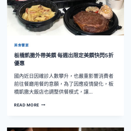
餐
廳
翻
玩
新
潮
味
「夏
美食饗宴
日
板橋凱撒外帶美饌 每週出限定美饌快閃5折
潮
菜」
優惠
繽
紛
國內近日因確診人數攀升，也嚴重影響消費者
登
前往餐廳用餐的意願，為了因應疫情變化，板
場
橋凱撒大飯店也調整供餐模式，讓…
板
READ MORE
橋
凱
撒
外