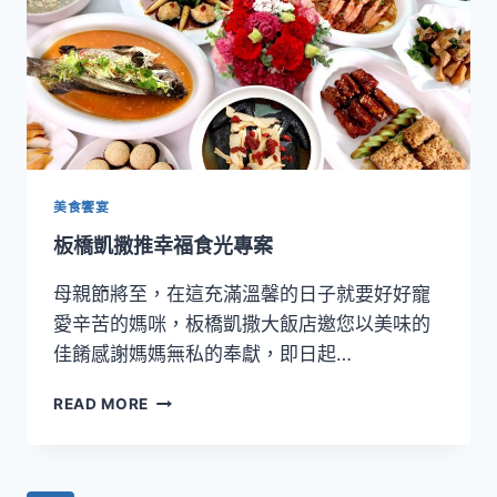
美食饗宴
板橋凱撒推幸福食光專案
母親節將至，在這充滿溫馨的日子就要好好寵
愛辛苦的媽咪，板橋凱撒大飯店邀您以美味的
佳餚感謝媽媽無私的奉獻，即日起…
板
READ MORE
橋
凱
撒
推