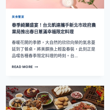
凱
撒
家
宴
美食饗宴
中
春季綺麗盛宴！台北凱達攜手新北市政府農
餐
廳
業局推出春日蔥滿幸福限定料理
「長
安
春暖花開的季節，大自然的欣欣向榮的氣息蔓
麵
延到了餐桌，將美饌換上輕盈春裝，此刻正是
點
品嚐各種春季限定料理的時刻。台…
節」
開
春
READ MORE
跑
季
綺
麗
盛
宴！
台
北
凱