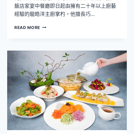
惠
飯店家宴中餐廳即日起由擁有二十年以上廚藝
價
經驗的龍皓洋主廚掌杓，他擅長巧…
5,888
元
創
READ MORE
起
新
與
懷
舊
風
味
完
美
融
合！
板
橋
凱
撒
大
飯
店