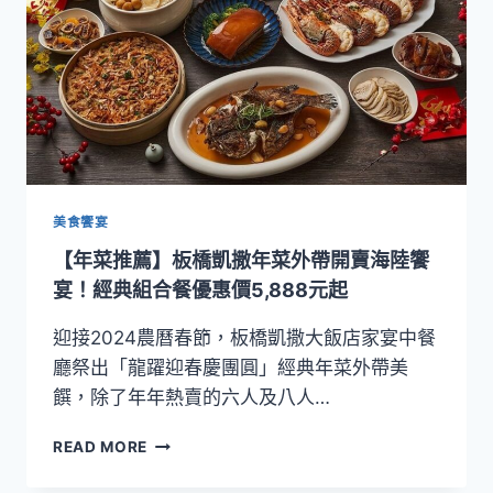
達
攜
手
新
北
市
政
府
農
業
美食饗宴
局
【年菜推薦】板橋凱撒年菜外帶開賣海陸饗
推
出
宴！經典組合餐優惠價5,888元起
春
日
迎接2024農曆春節，板橋凱撒大飯店家宴中餐
蔥
廳祭出「龍躍迎春慶團圓」經典年菜外帶美
滿
饌，除了年年熱賣的六人及八人…
幸
福
【年
READ MORE
限
菜
定
推