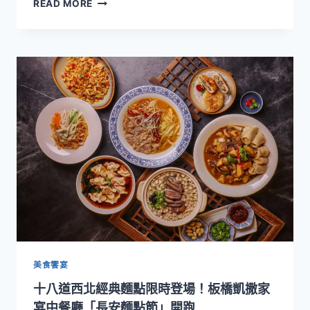
泰
READ MORE
南》
國
推
蝦
薦
買
一
送
一
＆
生
力
啤
酒
199
元
喝
到
飽！
板
橋
美食饗宴
凱
十八道西北經典麵點限時登場！板橋凱撒家
撒
蓮
宴中餐廳「長安麵點節」開跑