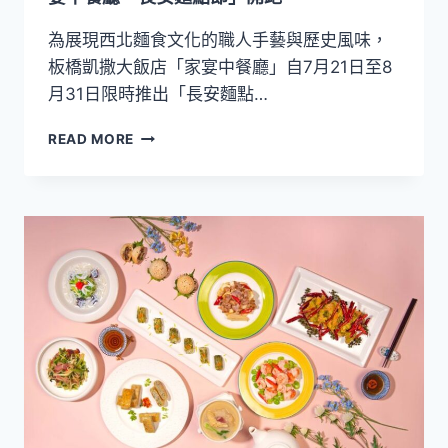
花
餐
為展現西北麵食文化的職人手藝與歷史風味，
廳
板橋凱撒大飯店「家宴中餐廳」自7月21日至8
父
月31日限時推出「長安麵點…
親
節
十
READ MORE
蝦
八
爆
道
登
西
場
北
經
典
麵
點
限
時
登
場！
板
橋