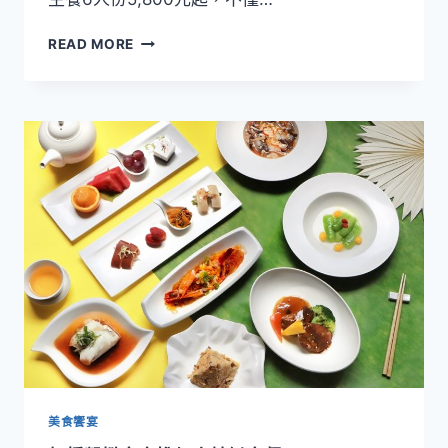
台
READ MORE
北
凱
達
歡
慶
母
親
節
家
宴
美
顏
養
生
餐
6
人
5,800
美食饗宴
元