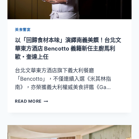
店
打
造
「停
留
美食饗宴
經
以「回歸食材本味」演繹南義美饌！台北文
濟」
商
華東方酒店 Bencotto 義籍新任主廚馬利
務
歐・奎達上任
新
據
台北文華東方酒店旗下義大利餐廳
點
「Bencotto」，不僅連續入選《米其林指
南》，亦榮獲義大利權威美食評鑑《Ga…
以
READ MORE
「回
歸
食
材
本
味」