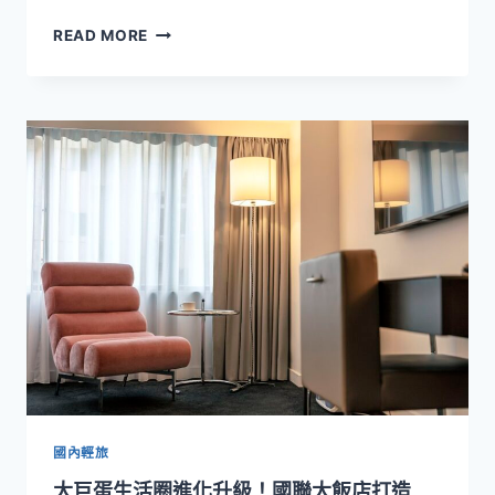
級
首
READ MORE
美
爾
食
米
新
其
篇
林
章
必
比
登
名
店
跨
海
來
台！
煙
波
早
堂
限
國內輕旅
時
大巨蛋生活圈進化升級！國聯大飯店打造
推