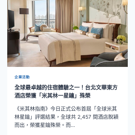
演
繹
南
義
美
饌！
台
北
文
華
東
方
企業活動
酒
全球最卓越的住宿體驗之一！台北文華東方
店
BENCOTTO
酒店榮獲「米其林一星鑰」殊榮
義
籍
《米其林指南》今日正式公布首屆「全球米其
新
林星鑰」評選結果，全球共 2,457 間酒店脫穎
任
而出，榮獲星鑰殊榮。而…
主
廚