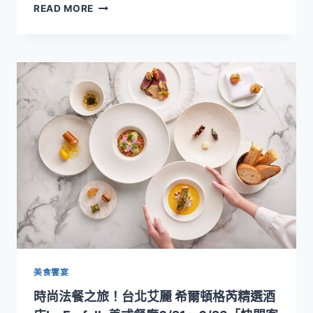
全
READ MORE
馬
球
利
最
歐・
卓
奎
越
達
的
上
住
任
宿
體
驗
之
一！
台
北
文
華
東
方
酒
美食饗宴
店
時尚法餐之旅！台北艾麗 希爾頓格芮精選酒
榮