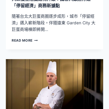
出
「停留經濟」商務新據點
韓
式
隨著台北大巨蛋商圈逐步成形，城市「停留經
清
濟」邁入嶄新階段。伴隨遠東 Garden City 大
湯
巨蛋商場棟即將開…
雞
飯
大
READ MORE
巨
蛋
生
活
圈
進
化
升
級！
國
聯
大
飯