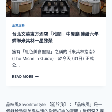
芮
精
選
酒
店
企業活動
LA
台北文華東方酒店「雅閣」中餐廳 連續六年
FARFALLA
義
蟬聯米其林一星殊榮
式
餐
擁有「紅色美食聖經」之稱的《米其林指南》
廳
(The Michelin Guide)，於今天 (31日) 正式
6/21
公…
～
6/23「快
台
READ MORE
閃
北
客
文
座
華
主
東
廚」
方
品味風Savorlifestyle 【關於我】：「品味風」是一
酒
個獻給熱愛美學生活的你所打造的空間。我們深入探