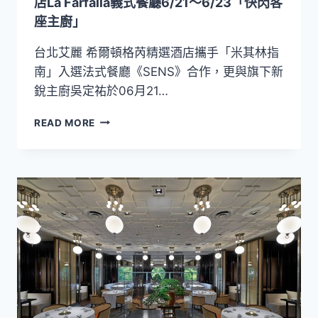
獲
店La Farfalla義式餐廳6/21～6/23「快閃客
「米
座主廚」
其
林
台北艾麗 希爾頓格芮精選酒店攜手「米其林指
一
南」入選法式餐廳《SENS》合作，更與旗下新
星
銳主廚吳定祐於06月21…
鑰」
殊
時
榮
READ MORE
尚
法
餐
之
旅！
台
北
艾
麗
希
爾
頓
格