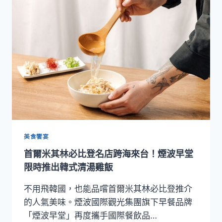
指
南
2026》
正
式
揭
曉！
110
間
餐
廳
入
選、
美食饗宴
15
首爾米其林必比登名店跨海來台！煙波早堂
家
摘
限時推出韓式清湯雞飯
星
開
不用飛韓國，也能品嚐首爾米其林必比登推介
啟
的人氣美味。煙波國際觀光集團旗下早餐品牌
世
「煙波早堂」再度攜手國際餐飲品…
界