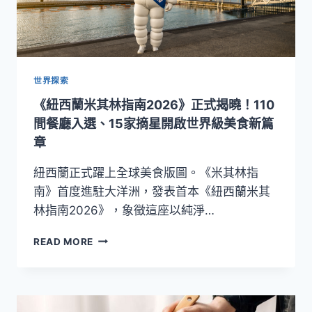
世界探索
《紐西蘭米其林指南2026》正式揭曉！110
間餐廳入選、15家摘星開啟世界級美食新篇
章
紐西蘭正式躍上全球美食版圖。《米其林指
南》首度進駐大洋洲，發表首本《紐西蘭米其
林指南2026》，象徵這座以純淨…
《紐
READ MORE
西
蘭
米
其
林