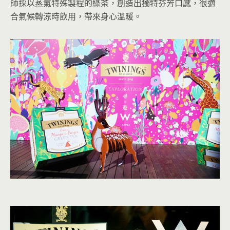
師採以蒸氣特殊製程的綠茶，創造出獨特芬芳口感，很適
合氣候轉涼時飲用，帶來身心溫暖。