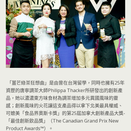
「薑芒綠茶狂想曲」是由曾在台灣留學，同時也擁有25年
資歷的唐寧調茶大師Philippa Thacker所研發出的創新產
品，她以濃濃東方味食材為調茶增加多元異國風味的靈
感；創新風味的火花讓這支產品得以拿下北美最具權威、
可媲美「食品界奧斯卡獎」的第25屆加拿大創新產品大獎-
「最佳創新飲品獎」（The Canadian Grand Prix New
Product Awards™）。