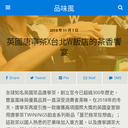
品味風
2018 年 11 月 7 日
英國唐寧茶X台北W飯店的茶香饗
宴
Share
Tweet
Pin
Mail
SMS
全球知名英國茶品唐寧茶，創立至今已超過300年歷史，
豐富風味與優異品質一直深受消費者青睞。在2018年的冬
天，唐寧茶再度引進一款連獲兩項國際大獎的英國皇室御
用唐寧茶TWININGS鉑金系列新品「薑芒綠茶狂想曲」；
這款茶以國人熟悉的芒果味加入東方薑，以及唐寧調茶大