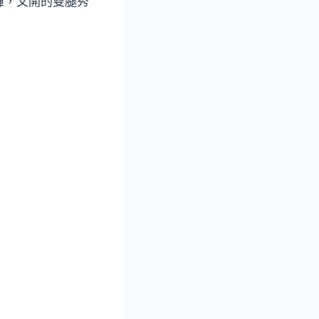
褲，叉開的雙腿秀