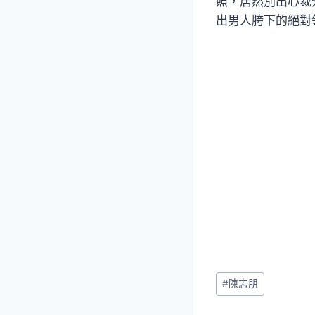
照，居然別出心裁
出男人胯下的絕對
Post
#
陳志朋
Tags: