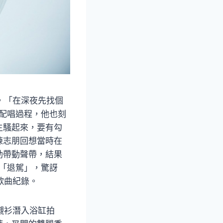
示，「在深夜先找個
配唱過程，他也刻
主騷起來，要有勾
陳志朋回想當時在
動帶動聲帶，結果
「退駕」，驚訝
歌曲紀錄。
白襯衫潛入浴缸拍