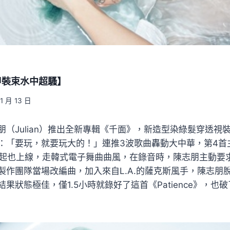
甲裝束水中超騷】
11 月 13 日
朋（Julian）推出全新專輯《千面》，新造型染綠髮穿透視
：「要玩，就要玩大的！」連推3波歌曲轟動大中華，第4首
》即日起也上線，走韓式電子舞曲曲風，在錄音時，陳志朋主動
製作團隊當場改編曲，加入來自L.A.的薩克斯風手，陳志朋
果狀態極佳，僅1.5小時就錄好了這首《Patience》，也