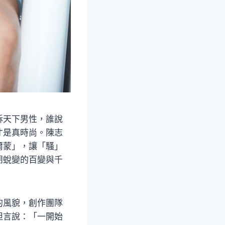
訴天下男性，誰說
才是真時尚。陳志
爾蒙」，讓「騷」
朋蛻變的百變與千
的風貌，創作團隊
坦言說：「一開始