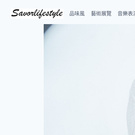
Skip
to
品味風
藝術展覽
音樂表
content