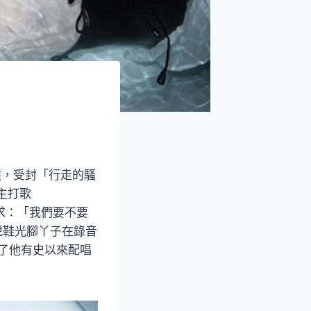
裝，受封「行走的騷
主打歌
要求：「我們要不要
脫鞋光腳丫子在錄音
破了他有史以來配唱