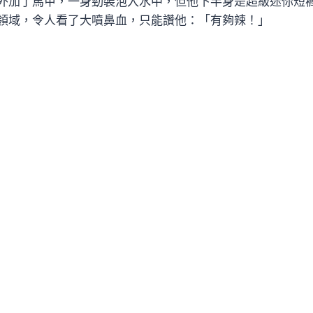
外加了馬甲，一身勁裝泡入水中，但他下半身是超級迷你短
領域，令人看了大噴鼻血，只能讚他：「有夠辣！」