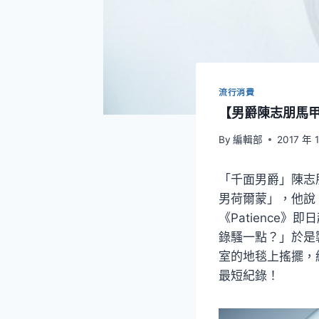
流行消費
【男爵陳志朋馬
By
編輯部
2017 年 
「千面男爵」陳志
男荷爾蒙」，他說
《Patience
錄騷一點？」於是
室的地毯上搖擺，結
最短紀錄！