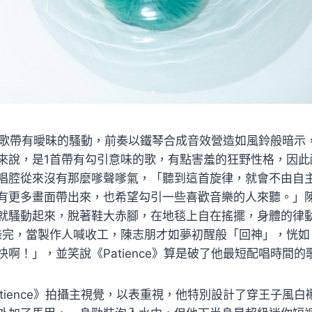
》這首歌帶有曖昧的騷動，前奏以鐵琴合成音效營造如風鈴般暗
來說，是1首帶有勾引意味的歌，有點害羞的狂野性格，因此
唱腔從來沒有那麼嗲聲嗲氣，「聽到這首旋律，就會不由自
有更多畫面帶出來，也希望勾引一些喜歡音樂的人來聽。」
就騷動起來，脫著鞋大赤腳，在地毯上自在搖擺，身體的律
錄完，當製作人喊收工，陳志朋才如夢初醒般「回神」，恍如
啊！」，並笑說《Patience》算是破了他最短配唱時間的
tience》拍攝主視覺，以表重視，他特別設計了穿王子風