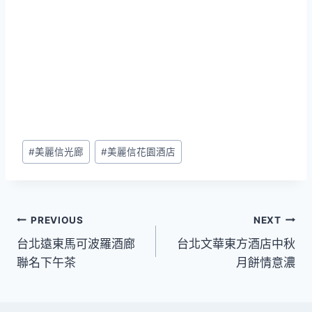
Post
#
美麗信光廊
#
美麗信花園酒店
Tags:
文
PREVIOUS
NEXT
台北遠東馬可波羅酒廊
台北文華東方酒店中秋
章
聯名下午茶
月餅情意濃
導
覽