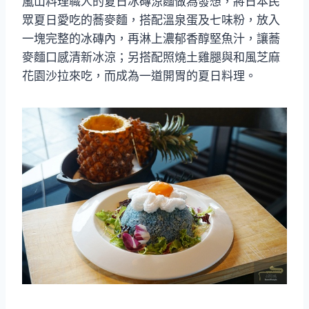
嵐山料理職人的夏日冰磚涼麵做為發想，將日本民
眾夏日愛吃的蕎麥麵，搭配溫泉蛋及七味粉，放入
一塊完整的冰磚內，再淋上濃郁香醇堅魚汁，讓蕎
麥麵口感清新冰涼；另搭配照燒土雞腿與和風芝麻
花園沙拉來吃，而成為一道開胃的夏日料理。