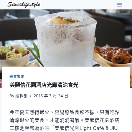
Skip
to
content
美食饗宴
美麗信花園酒店光廊清涼食光
By
編輯部
2018 年 7 月 24 日
今年夏天熱得過火、容易導致食慾不振，只有吃點
清涼退火的美食，才能消消暑氣。美麗信花園酒店
二樓池畔餐廳酒吧「美麗信光廊Light Café & JIU