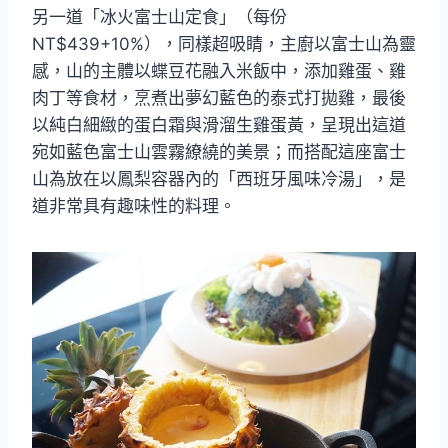
另一道「冰火富士山定食」（每份
NT$439+10%），同樣超吸睛，主廚以富士山為靈
感，山的主體以蝶豆花融入米飯中，添加雞蛋、雞
肉丁等食材，烹煮出夢幻藍色的泰式打拋雞，最後
以純白細緻的蛋白霜與滑溜生雞蛋黃，呈現出這道
宛如藍色富士山雲霧繚繞的美景；而搭配這座富士
山為放在以鳳梨容器內的「西班牙風味冷湯」，是
道非常具有趣味性的料理。