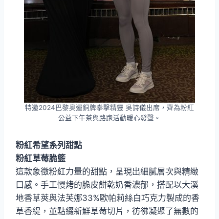
特邀2024巴黎奥運銅牌拳擊精靈 吳詩儀出席，齊為粉紅
公益下午茶與路跑活動暖心發聲。
粉紅希望系列甜點
粉紅草莓脆籃
這款象徵粉紅力量的甜點，呈現出細膩層次與精緻
口感。手工慢烤的脆皮餅乾奶香濃郁，搭配以大溪
地香草莢與法芙娜33%歐帕莉絲白巧克力製成的香
草香緹，並點綴新鮮草莓切片，彷彿凝聚了無數的