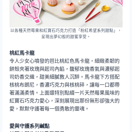
以各種天然莓果和紅寶石巧克力打造「粉紅希望系列甜點」，
呈現出夢幻般的甜蜜享受。
桃紅馬卡龍
令人少女心噴發的芭比桃紅色馬卡龍，細緻柔韌的
餅殼夾著玫瑰與起司內餡，馥郁玫瑰香氣與濃郁起
司奶香交織，甜美細膩教人沉醉。馬卡龍下方搭配
核桃布朗尼，香濃巧克力與核桃碎，讓每一口都帶
著滿滿柔情。上面還特別點綴一片天然莓果風味的
紅寶石巧克力愛心，深刻展現出那份無形卻強大的
愛，默默守護著每一個勇敢的靈魂。
愛與守護系列鹹點