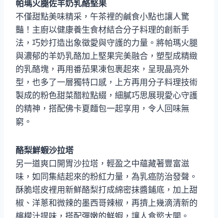
帕瑪火腿佐羊奶乳酪堅果
不僅甜點美味精采，午茶裡的鹹食小點也讓人驚
豔！主廚以健康養生食材結合分子料理的創新手
法，巧妙打造出象徵愛與守護的力量。將帕瑪火腿
與濃郁的羊奶乳酪加上堅果完美融合，塑型成精緻
的乳酪塊，再用番茄果凍包裹起來，呈現晶亮外
型，也多了一層獨特口感，上方再用分子料理技術
製成的粉色甜菜醋粒點綴，細膩巧思展現愛心守護
的精神，搭配佛卡夏麵包一起享用，令人回味無
窮。
酪梨鮮蝦沙拉塔
另一道爽口開胃沙拉塔，輕盈之中蘊藏著豐富滋
味，如同集結起來的粉紅力量，為乳癌防治發聲。
酥脆塔皮裡用新鮮酪梨打成綿密抹醬鋪底，加上甜
椒、洋蔥和微辣的墨西哥辣椒，再擠上幾滴清新的
檸檬汁提味，搭配彈嫩的鮮蝦，讓人食慾大開。