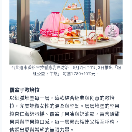
台北遠東香格里拉響應乳癌防治，9月7日至11月3日推出「粉
紅公益下午茶」 每套1,780+10%元。
覆盆子歐培拉
以細膩堆疊每一層，這款結合經典與創意的歐培
拉，完美詮釋女性的溫柔與堅韌。層層堆疊的堅果
粒杏仁海綿蛋糕、覆盆子果凍與奶油霜，富含酸甜
果香與堅果粒口感，每一層緊密相連又相互呼應，
傳遞出愛與希望的無限力量。