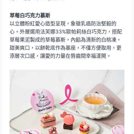
草莓白巧克力慕斯
以立體粉紅愛心造型呈現，象徵乳癌防治堅毅的
心。外層選用法芙娜33%歐帕莉絲白巧克力，搭配
草莓果泥製成的草莓慕斯，內餡為清新的白桃凍，
甜美爽口，以餅乾底作為基座，不僅方便取用，更
添層次口感，讓愛的力量在唇齒間幸福漾開。