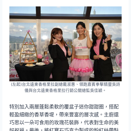
(左起)台北遠東香格里拉副總戴淑惠、領跑嘉賓拳擊精靈吳詩
儀與台北遠東香格里拉行銷公關總監吳佳穎。
特別加入兩層蓬鬆柔軟的覆盆子迷你甜甜圈，搭配
輕盈細緻的香草香堤，帶來豐富的層次感。主廚還
巧思以一朵可食用的玫瑰花裝飾，代表對生命的美
好祝福。最後，將紅寶石巧克力製成的粉紅絲帶點