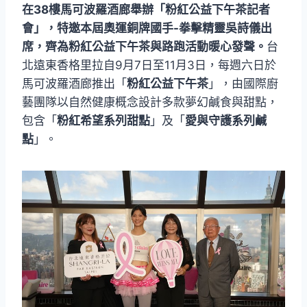
在38樓馬可波羅酒廊舉辦「粉紅公益下午茶記者
會」，特邀本屆奧運銅牌國手-拳擊精靈吳詩儀出
席，齊為粉紅公益下午茶與路跑活動暖心發聲。
台
北遠東香格里拉自9月7日至11月3日，每週六日於
馬可波羅酒廊推出「
粉紅公益下午茶
」，由國際廚
藝團隊以自然健康概念設計多款夢幻鹹食與甜點，
包含「
粉紅希望系列甜點
」及「
愛與守護系列鹹
點
」。