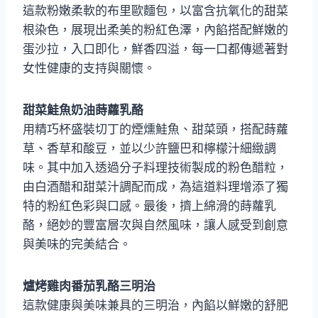
這款粉嫩柔軟的布里歐麵包，以富含抗氧化的甜菜
根染色，展現出柔美的粉紅色澤，內餡搭配鮮嫩的
蛋沙拉，入口即化，鮮香四溢，每一口都傳遞著對
女性健康的支持與關懷。
甜菜鮭魚奶油蒔蘿乳酪
用精巧杯盛裝切丁的煙燻鮭魚、甜菜頭，搭配蒔蘿
草、香草和酸豆，並以少許鹽巴和檸檬汁細緻調
味。其中加入透過分子料理技術製成的粉色醋粒，
由白酒醋和甜菜汁調配而成，為這道料理增添了獨
特的粉紅色彩與口感。最後，擠上綿滑的蒔蘿乳
酪，絕妙的豐富層次與自然風味，讓人感受到創意
與美味的完美結合。
爐烤雞肉番茄乳酪三明治
這款健康與美味兼具的三明治，內餡以鮮嫩的舒肥