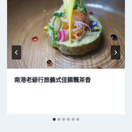
南港老爺行旅義式佳餚飄茶香