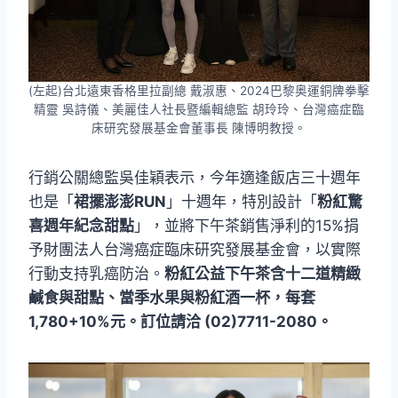
(左起)台北遠東香格里拉副總 戴淑惠、2024巴黎奥運銅牌拳擊
精靈 吳詩儀、美麗佳人社長暨編輯總監 胡玲玲、台灣癌症臨
床研究發展基金會董事長 陳博明教授。
行銷公關總監吳佳穎表示，今年適逢飯店三十週年
也是「
裙擺澎澎RUN
」十週年，特別設計「
粉紅驚
喜週年紀念甜點
」，並將下午茶銷售淨利的15%捐
予財團法人台灣癌症臨床研究發展基金會，以實際
行動支持乳癌防治。
粉紅公益下午茶含十二道精緻
鹹食與甜點、當季水果與粉紅酒一杯，每套
1,780+10%元。訂位請洽 (02)7711-2080。