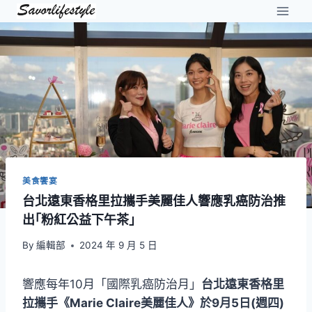
Skip
to
content
美食饗宴
台北遠東香格里拉攜手美麗佳人響應乳癌防治推
出｢粉紅公益下午茶」
By
編輯部
2024 年 9 月 5 日
響應每年10月「國際乳癌防治月」
台北遠東香格里
拉攜手《Marie Claire美麗佳人》於9月5日(週四)