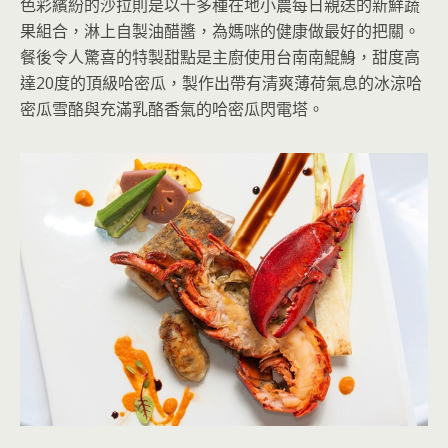
色彩繽紛的沙拉則是以十多種在地小農每日親送的新鮮蔬
果組合，淋上自製油醋醬，為媽咪的健康做最好的把關。
餐後令人驚喜的特製甜點是主廚使用台南南鯤鯓，甜度高
達20度的頂級哈密瓜，製作出帶有清爽薄荷氣息的冰涼哈
密瓜雪酪與充滿乳酪香氣的哈密瓜閃電塔。