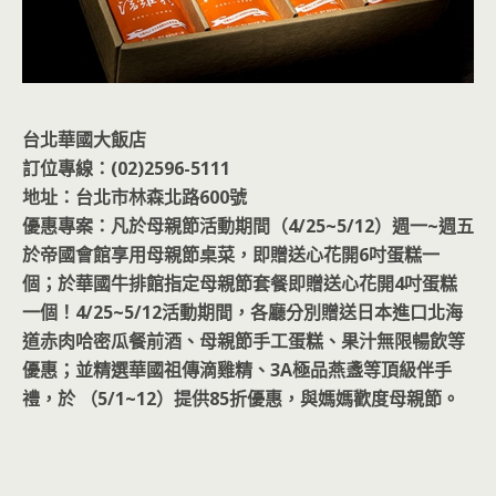
台北華國大飯店
訂位專線：(02)2596-5111
地址：台北市林森北路600號
優惠專案：凡於母親節活動期間（4/25~5/12）週一~週五
於帝國會館享用母親節桌菜，即贈送心花開6吋蛋糕一
個；於華國牛排館指定母親節套餐即贈送心花開4吋蛋糕
一個！4/25~5/12活動期間，各廳分別贈送日本進口北海
道赤肉哈密瓜餐前酒、母親節手工蛋糕、果汁無限暢飲等
優惠；並精選華國祖傳滴雞精、3A極品燕盞等頂級伴手
禮，於 （5/1~12）提供85折優惠，與媽媽歡度母親節。