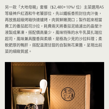
另一款「大地母親」套餐（$2,480+10%/ 位）主菜選用A5
等級神戶紅酒和牛老饕部位，先以鐵板香煎封住肉汁後，
再放進超級烤箱快速爐烤，肉質鮮嫩潤口；製作起來相當
費工的番茄起司沙拉，耗費兩天將番茄泥過濾出的晶瑩汁
液製成果凍，搭配價高量少，風味特殊的水牛乳莫扎瑞拉
起司，風味兼具酸香與柔順，是極為少見的沙拉料理；柔
軟肥厚的鴨肝，搭配溫潤甘甜的自製無花果醬，呈現出前
菜的細緻質感。