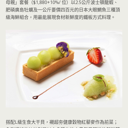
母親」套餐（$1,880+10%/ 位）以2.5公斤波士頓龍蝦、
肥碩廣島牡蠣及一公斤要價四百元的日本大眼鯛魚三種頂
級海鮮組合，用最能展現食材新鮮度的鐵板方式料理。
搭配L級生食大干貝，襯超夯健康穀物紅藜麥作為前菜；