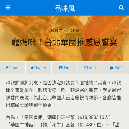
品味風
2019 年 4 月 25 日
寵媽咪！台北華國推感恩饗宴
Share
Tweet
Pin
Mail
SMS
母親節即將到來，是否決定好該買什麼禮物？其實，母親
節全家能聚在一起切蛋糕、吃一頓溫馨的饗宴，就是最實
際愛的表現；為此台北華國大飯店慶祝母親節，各廳皆推
出精緻菜餚與絕佳優惠！
首先，「帝國會館」潮廣料理桌菜（$18,888/ 10人）、
「華國牛排館」【神戶和牛】套餐（$2,480/ 位）、「甜