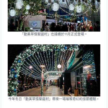
「勤美草悟聖誕村」也接續於11月正式登場。
今年冬日「勤美草悟聖誕村」帶來一場璀璨奇幻的佳節體驗。