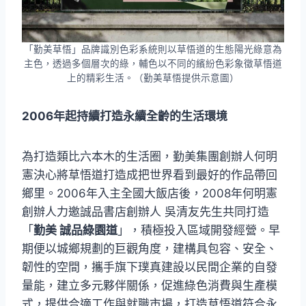
「勤美草悟」品牌識別色彩系統則以草悟道的生態陽光綠意為
主色，透過多個層次的綠，輔色以不同的繽紛色彩象徵草悟道
上的精彩生活。（勤美草悟提供示意圖）
2006
年起持續打造永續全齡的生活環境
為打造類比六本木的生活圈，勤美集團創辦人何明
憲決心將草悟道打造成把世界看到最好的作品帶回
鄉里。2006年入主全國大飯店後，2008年何明憲
創辦人力邀誠品書店創辦人 吳清友先生共同打造
「
勤美 誠品綠園道
」，積極投入區域開發經營。早
期便以城鄉規劃的巨觀角度，建構具包容、安全、
韌性的空間，攜手旗下璞真建設以民間企業的自發
量能，建立多元夥伴關係，促進綠色消費與生產模
式，提供合適工作與就職市場，打造草悟道符合永