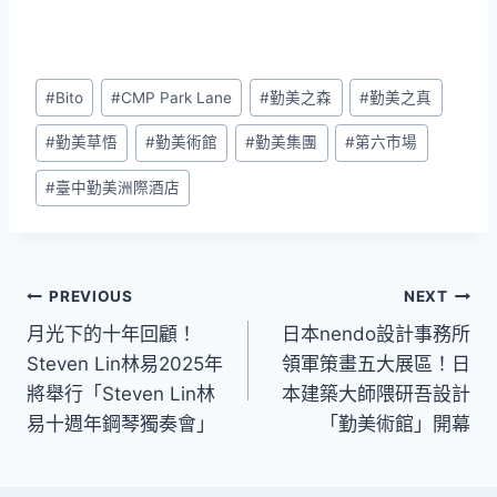
Post
#
Bito
#
CMP Park Lane
#
勤美之森
#
勤美之真
Tags:
#
勤美草悟
#
勤美術館
#
勤美集團
#
第六市場
#
臺中勤美洲際酒店
文
PREVIOUS
NEXT
月光下的十年回顧！
日本nendo設計事務所
章
Steven Lin林易2025年
領軍策畫五大展區！日
導
將舉行「Steven Lin林
本建築大師隈研吾設計
易十週年鋼琴獨奏會」
「勤美術館」開幕
覽