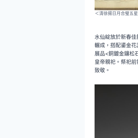
＜清徐揚日月合璧五星
水仙綻放於新春佳
輾成，搭配鎏金花
展品<銅鍍金鑲松
皇帝親祀。祭祀前
致敬。