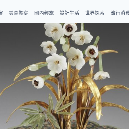
演
美食饗宴
國內輕旅
設計生活
世界探索
流行消