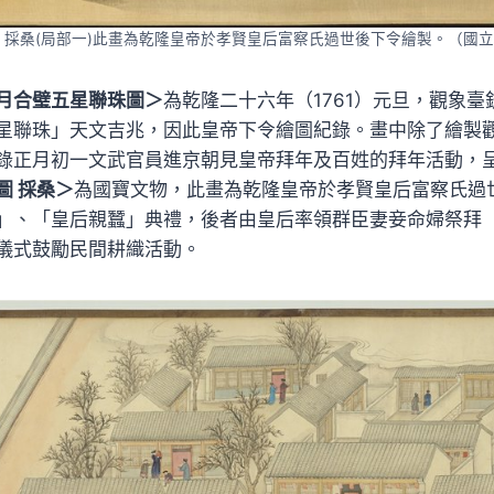
 採桑(局部一)此畫為乾隆皇帝於孝賢皇后富察氏過世後下令繪製。（國
月合璧五星聯珠圖＞
為乾隆二十六年（1761）元旦，觀象
星聯珠」天文吉兆，因此皇帝下令繪圖紀錄。畫中除了繪製
錄正月初一文武官員進京朝見皇帝拜年及百姓的拜年活動，
圖 採桑＞
為國寶文物，此畫為乾隆皇帝於孝賢皇后富察氏過
」、「皇后親蠶」典禮，後者由皇后率領群臣妻妾命婦祭拜
儀式鼓勵民間耕織活動。