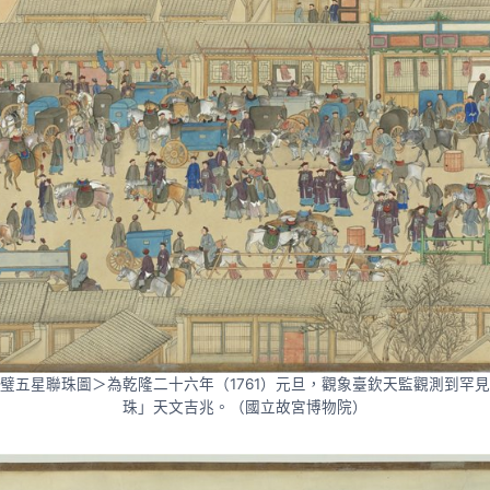
璧五星聯珠圖＞為乾隆二十六年（1761）元旦，觀象臺欽天監觀測到罕
珠」天文吉兆。（國立故宮博物院）