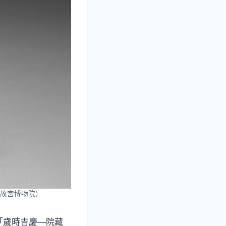
故宮博物院）
「歲時吉慶—院藏