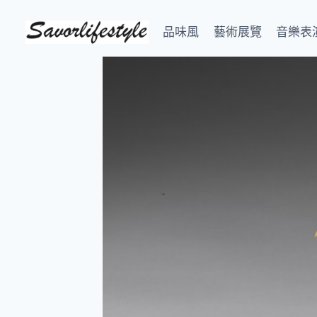
Skip
to
品味風
藝術展覽
音樂表
content