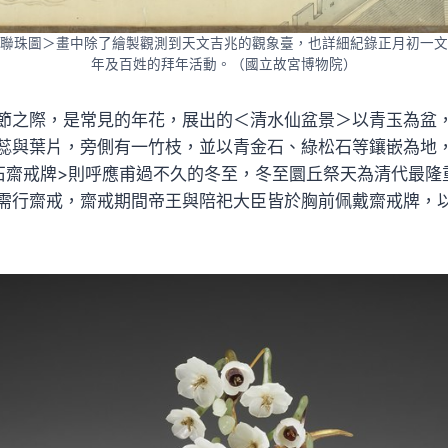
聯珠圖＞畫中除了繪製觀測到天文吉兆的觀象臺，也詳細紀錄正月初一文
年及百姓的拜年活動。（國立故宮博物院）
節之際，是常見的年花，展出的＜清水仙盆景＞以青玉為盆
蕊與葉片，旁側有一竹枝，並以青金石、綠松石等鑲嵌為地
石齋戒牌>則呼應甫過不久的冬至，冬至圜丘祭天為清代最隆
需行齋戒，齋戒期間帝王與陪祀大臣皆於胸前佩戴齋戒牌，