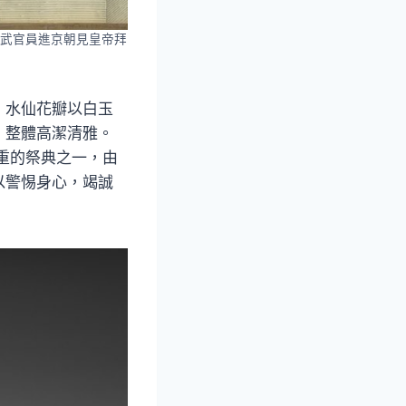
武官員進京朝見皇帝拜
，水仙花瓣以白玉
，整體高潔清雅。
重的祭典之一，由
以警惕身心，竭誠