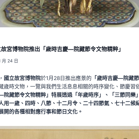
立故宮博物院推出「歲時吉慶—院藏節令文物精粹」
1 月 24 日
，
國立故宮博物院
於1月28日推出應景的
「歲時吉慶—院藏節
藏歲時文物，一覽與我們生活息息相關的時序變化、節慶習
—院藏節令文物精粹」特展透過「年歲時序」、「三節同樂
人用一歲、四時、八節、十二月令、二十四節氣、七十二候
展開的各種相對應行事和節日文化。