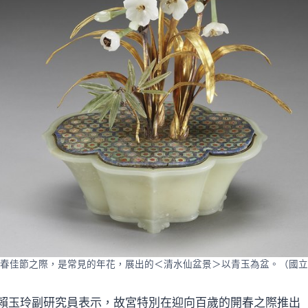
春佳節之際，是常見的年花，展出的＜清水仙盆景＞以青玉為盆。（國立
賴玉玲副研究員表示，故宮特別在迎向百歲的開春之際推出