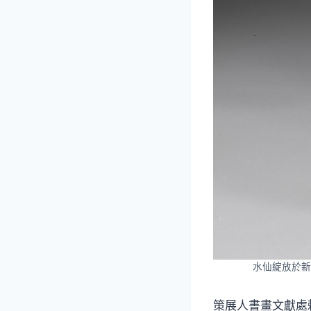
水仙綻放於新
策展人書畫文獻處