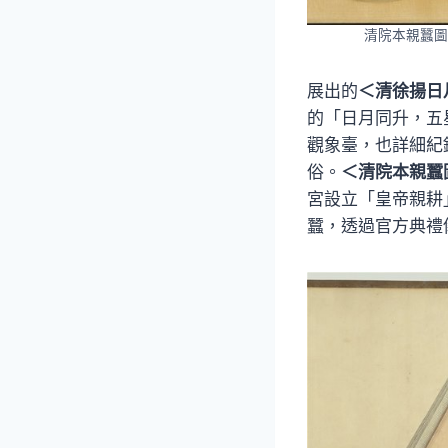
清院本親蠶圖
展出的
＜清徐揚日
的「日月同升，五
觀象臺，也詳細紀
俗。
＜清院本親蠶
宮設立「皇帝親耕
蠶，透過官方典禮