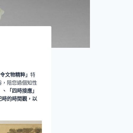
令文物精粹」
特
俗，陪您過個知性
」、「四時接應」
紀時的時間觀，以