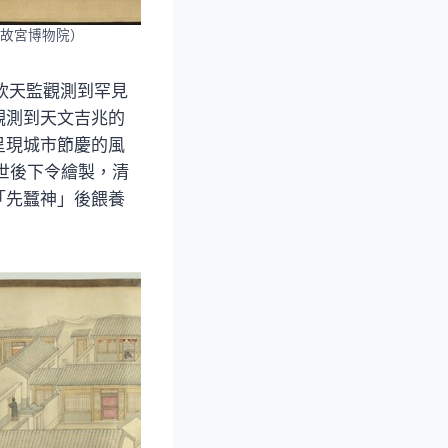
立故宮博物院）
臺欽天監觀測到罕見
觀測到天文吉兆的
呈現城市節慶的風
世後下令繪製，清
「先蠶神」後餵養