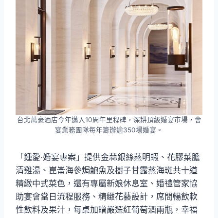
台北萬豪酒店今年邁入10周年里程碑，深耕頂級婚宴市場，會
宴業務團隊每年籌辦逾350場婚宴。
「鍾愛‧婚宴專案」提供金蒜銀絲蒸明蝦、花膠菜膽
清雞湯、崑崙海參焗鮑魚及樹子甘露蒸海斑共十道
精緻中式菜色，還有專屬新娘休息室、婚禮管家協
助宴會當日流程服務、精緻花藝設計，席間暢飲軟
性飲料及果汁，每桌加贈嚴選紅葡萄酒兩瓶，幸福