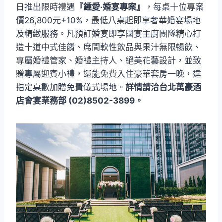
日推出限時禮遇
『鍾愛‧婚宴專案』
，每桌十位專案
價26,800元+10%，最低八桌起即享奢華婚宴場地
及精緻服務。凡預訂婚宴即享國宴主廚團隊精心打
造十道中式佳餚、席間軟性飲品與果汁無限暢飲、
專屬婚禮管家、婚禮主持人、絕美花藝設計，並致
贈專屬迎賓小禮，還能免費入住豪華套房一晚，達
指定桌數加贈免費儀式場地。
詳情請洽台北萬豪酒
店會宴業務部 (02)8502-3899。