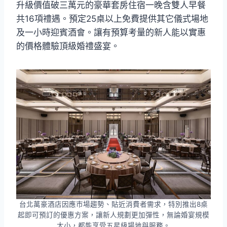
升級價值破三萬元的豪華套房住宿⼀晚含雙人早餐
共16項禮遇。預定25桌以上免費提供其它儀式場地
及⼀小時迎賓酒會。讓有預算考量的新人能以實惠
的價格體驗頂級婚禮盛宴。
台北萬豪酒店因應市場趨勢、貼近消費者需求，特別推出8桌
起即可預訂的優惠方案，讓新人規劃更加彈性，無論婚宴規模
大小，都能享受五星級場地與服務。