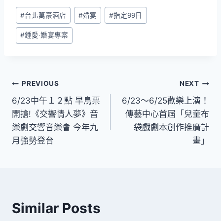
Post
#
台北萬豪酒店
#
婚宴
#
指定99日
Tags:
#
鍾愛‧婚宴專案
文
PREVIOUS
NEXT
6/23中午１２點 早鳥票
6/23～6/25歡樂上演！
章
開搶!《交響情人夢》音
傳藝中心首屆「兒童布
導
樂劇交響音樂會 今年九
袋戲劇本創作推廣計
月強勢登台
畫」
覽
Similar Posts