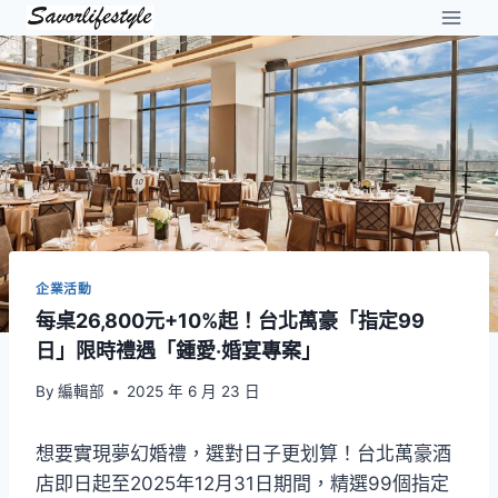
Skip
to
content
企業活動
每桌26,800元+10%起！台北萬豪「指定99
日」限時禮遇「鍾愛‧婚宴專案」
By
編輯部
2025 年 6 月 23 日
想要實現夢幻婚禮，選對日子更划算！台北萬豪酒
店即日起至2025年12月31日期間，精選99個指定