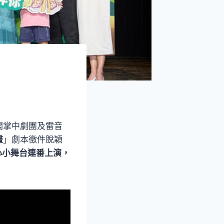
閣掌中劇團及雷音
畫
」劇本徵件脫穎
心小舞台連番上演，