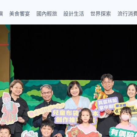
演
美食饗宴
國內輕旅
設計生活
世界探索
流行消