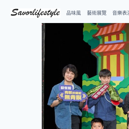
Skip
to
品味風
藝術展覽
音樂表
content