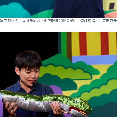
掌中劇團李京曄團長帶著《小虎的實習歷險記》，邀請觀眾一同展開成長