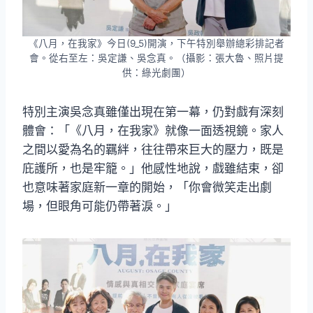
《八月，在我家》今日(9_5)開演，下午特別舉辦總彩排記者
會。從右至左：吳定謙、吳念真。（攝影：張大魯、照片提
供：綠光劇團）
特別主演吳念真雖僅出現在第一幕，仍對戲有深刻
體會：「《八月，在我家》就像一面透視鏡。家人
之間以愛為名的羈絆，往往帶來巨大的壓力，既是
庇護所，也是牢籠。」他感性地說，戲雖結束，卻
也意味著家庭新一章的開始，「你會微笑走出劇
場，但眼角可能仍帶著淚。」