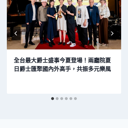
全台最大爵士盛事今夏登場！兩廳院夏
日爵士匯聚國內外高手，共振多元樂風