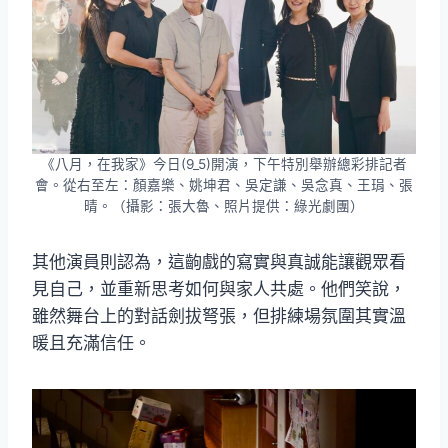
《八月，在我家》今日(9_5)開演，下午特別舉辦總彩排記者
會。從右至左：顏嘉樂、姚坤君、吳定謙、吳念真、王琄、張
晴。（攝影：張大魯、照片提供：綠光劇團）
其他演員則認為，這齣戲的寫實與真誠能讓觀眾看
見自己，並重新思考如何與家人共處。他們笑說，
雖然舞台上的對話劍拔弩張，但排練場氛圍其實溫
暖且充滿信任。