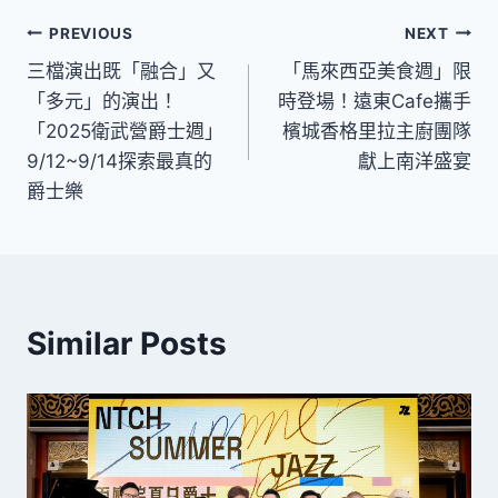
文
PREVIOUS
NEXT
三檔演出既「融合」又
「馬來西亞美食週」限
章
「多元」的演出！
時登場！遠東Cafe攜手
導
「2025衛武營爵士週」
檳城香格里拉主廚團隊
9/12~9/14探索最真的
獻上南洋盛宴
覽
爵士樂
Similar Posts