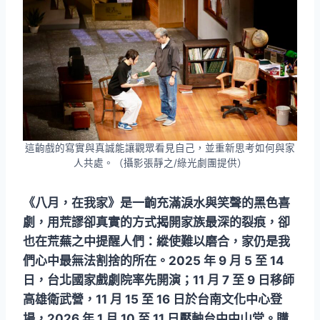
這齣戲的寫實與真誠能讓觀眾看見自己，並重新思考如何與家
人共處。（攝影張靜之/綠光劇團提供）
《八月，在我家》是一齣充滿淚水與笑聲的黑色喜
劇，用荒謬卻真實的方式揭開家族最深的裂痕，卻
也在荒蕪之中提醒人們：縱使難以磨合，家仍是我
們心中最無法割捨的所在。2025 年 9 月 5 至 14
日，台北國家戲劇院率先開演；11 月 7 至 9 日移師
高雄衛武營，11 月 15 至 16 日於台南文化中心登
場，2026 年 1 月 10 至 11 日壓軸台中中山堂。購