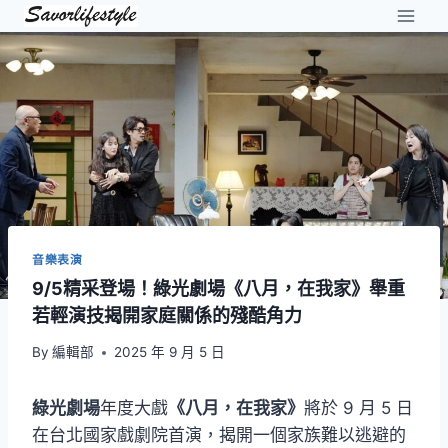
Skip
to
content
音樂表演
9/5精采登場！綠光劇場《八月，在我家》舉重
若輕演技揭開家庭關係的殘酷角力
By
編輯部
2025 年 9 月 5 日
綠光劇場
年度大戲
《八月，在我家》
將於 9 月 5 日
在台北國家戲劇院首演，揭開一個家族難以逃避的