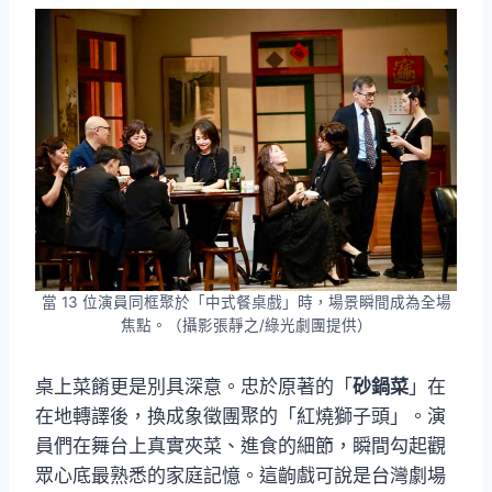
當 13 位演員同框聚於「中式餐桌戲」時，場景瞬間成為全場
焦點。（攝影張靜之/綠光劇團提供）
桌上菜餚更是別具深意。忠於原著的「
砂鍋菜
」在
在地轉譯後，換成象徵團聚的「紅燒獅子頭」。演
員們在舞台上真實夾菜、進食的細節，瞬間勾起觀
眾心底最熟悉的家庭記憶。這齣戲可說是台灣劇場