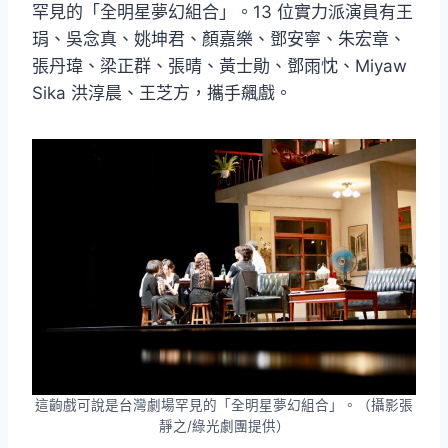
罕見的「全明星夢幻組合」。13 位實力派演員有王
琄、吳念真、姚坤君、顏嘉樂、鄧安寧、朱宏章、
張丹瑋、梁正群、張晴、黃士勛、鄧雨忱、Miyaw
Sika 洪淳晨、王芝方，攜手飆戲。
這齣戲可說是台灣劇場罕見的「全明星夢幻組合」。（攝影張
靜之/綠光劇團提供）