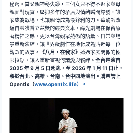
秘密。當父親神秘失蹤，三個女兒不得不返家與母
親面對現實，壓抑多年的矛盾與情緒瞬間爆發，讓
家成為戰場，也讓親情成為最鋒利的刀。這齣戲改
編自榮獲普立茲獎的經典文本，綠光劇場在保留原
著精神之餘，更以台灣觀眾熟悉的語彙、日常與場
景重新演繹，讓世界級劇作在地化成為貼近每一位
觀眾的故事。
《八月，在我家》
透過家庭關係的極
限拉鋸，讓人重新審視何謂愛與羈絆。
全台巡演自
2025 年 9 月 5 日起跑，至 2026 年 1 月 11 日止，
將於台北、高雄、台南、台中四地演出。購票請上
Opentix（
www.opentix.life）。