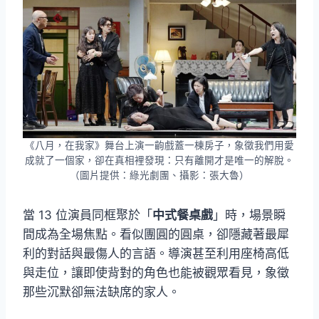
《八月，在我家》舞台上演一齣戲蓋一棟房子，象徵我們用愛
成就了一個家，卻在真相裡發現：只有離開才是唯一的解脫。
（圖片提供：綠光劇團、攝影：張大魯）
當 13 位演員同框聚於「
中式餐桌戲
」時，場景瞬
間成為全場焦點。看似團圓的圓桌，卻隱藏著最犀
利的對話與最傷人的言語。導演甚至利用座椅高低
與走位，讓即使背對的角色也能被觀眾看見，象徵
那些沉默卻無法缺席的家人。