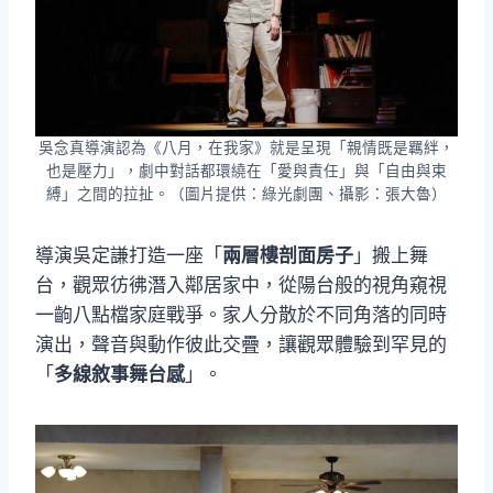
吳念真導演認為《八月，在我家》就是呈現「親情既是羈絆，
也是壓力」，劇中對話都環繞在「愛與責任」與「自由與束
縛」之間的拉扯。（圖片提供：綠光劇團、攝影：張大魯）
導演吳定謙打造一座「
兩層樓剖面房子
」搬上舞
台，觀眾彷彿潛入鄰居家中，從陽台般的視角窺視
一齣八點檔家庭戰爭。家人分散於不同角落的同時
演出，聲音與動作彼此交疊，讓觀眾體驗到罕見的
「
多線敘事舞台感
」。