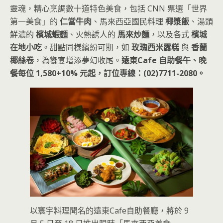
靈魂，精心烹調數十道特色美食，包括 CNN 票選「世界
第一美食」的
仁當牛肉
、馬來西亞國民料理
椰漿飯
、湯頭
鮮濃的
檳城蝦麵
、火熱誘人的
馬來炒麵
，以及各式
檳城
在地小吃
。甜點同樣繽紛可期，如
玫瑰西米露糕
與
香蘭
椰絲卷
，為饗宴增添夢幻收尾。
遠東Cafe 自助餐午、晚
餐每位 1,580+10% 元起，訂位專線：(02)7711-2080。
以寰宇料理聞名的遠東Cafe自助餐廳，將於 9