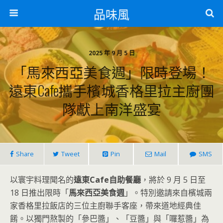
品味風
2025 年 9 月 5 日
「馬來西亞美食週」限時登場！
遠東Cafe攜手檳城香格里拉主廚團
隊獻上南洋盛宴
Share
Tweet
Pin
Mail
SMS
以寰宇料理聞名的
遠東Cafe自助餐廳
，將於 9 月 5 日至
18 日推出限時「
馬來西亞美食週
」。特別邀請來自檳城兩
家香格里拉飯店的三位主廚聯手客座，帶來道地經典佳
餚。以獨門熬製的「參巴醬」、「豆醬」與「囉惹醬」為