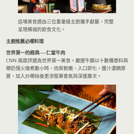
這場美食週由三位重量級主廚攜手獻藝，完整
呈現檳城的飲食文化。
主廚推薦必嚐料理
世界第一的經典──
仁當牛肉
CNN 兩度評選為世界第一美食。嚴選牛腩以十數種香料與
椰奶慢火燉煮數小時，肉質軟嫩、入口即化。醬汁濃稠厚
實，加入炒椰絲後更添堅果香氣與深邃層次。