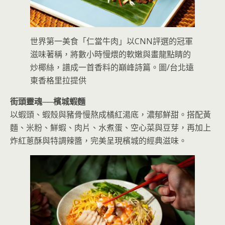
世界第一美食「仁當牛肉」以CNN評選的冠軍
滋味著稱，將數小時慢煨的軟嫩與畫龍點睛的
炒椰絲，譜成一首香料的巔峰詩篇。圖/台北遠
東香格里拉提供
街頭靈魂──
檳城蝦麵
以蝦頭、蝦殼與豬骨慢熬成橘紅湯底，濃郁鮮甜。搭配黃
麵、米粉、鮮蝦、肉片、水煮蛋、空心菜與豆芽，再加上
炸紅蔥酥與特調辣醬，完美呈現檳城的經典滋味。