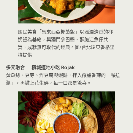
國民美食「馬來西亞椰漿飯」以溫潤清香的椰
奶飯為基底，與獨門參巴醬、酥脆江魚仔共
舞，成就無可取代的經典。圖/台北遠東香格里
拉提供
多元融合──
檳城道地小吃 Rojak
黃瓜絲、豆芽、炸豆腐與蝦餅，拌入酸甜香辣的「囉惹
醬」，再撒上花生碎，每一口都是驚喜。