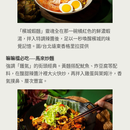
「檳城蝦麵」靈魂全在那一碗橘紅色的鮮濃蝦
湯，拌入特調辣醬後，足以一秒喚醒檳城的味
覺記憶。圖/台北遠東香格里拉提供
嘛嘛檔必吃──
馬來炒麵
強調「鑊氣」的街頭經典。黃麵搭配魷魚、炸豆腐等配
料，在酸甜辣醬汁裡大火快炒，再拌入雞蛋與萊姆汁，香
氣撲鼻、層次豐富。