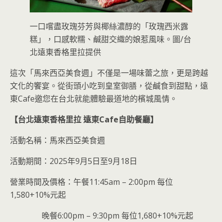
一口嚐盡玫瑰芬芳與椰絲濃醇的「玫瑰西米露
糕」，口感軟糯、鹹甜交織的娘惹風味。圖/台
北遠東香格里拉提供
這次「馬來西亞美食週」不僅是一場味蕾之旅，更是跨越
文化的饗宴。從街頭小吃到皇室御膳，從鹹食到甜點，遠
東Cafe邀您在台北就能體驗最道地的檳城風情。
【台北遠東香格里拉
遠東Cafe
自助餐廳】
活動名稱：馬來西亞美食週
活動期間：2025年9月5日至9月18日
營業時間及價格：午餐11:45am – 2:00pm 每位
1,580+10%元起
晚餐6:00pm – 9:30pm 每位1,680+10%元起