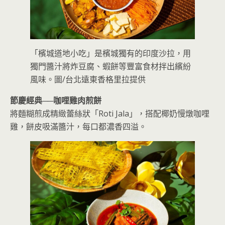
「檳城道地小吃」是檳城獨有的印度沙拉，用
獨門醬汁將炸豆腐、蝦餅等豐富食材拌出繽紛
風味。圖/台北遠東香格里拉提供
節慶經典──
咖哩雞肉煎餅
將麵糊煎成精緻蕾絲狀「Roti Jala」，搭配椰奶慢燉咖哩
雞，餅皮吸滿醬汁，每口都濃香四溢。