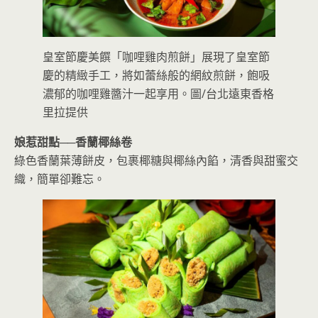
皇室節慶美饌「咖哩雞肉煎餅」展現了皇室節
慶的精緻手工，將如蕾絲般的網紋煎餅，飽吸
濃郁的咖哩雞醬汁一起享用。圖/台北遠東香格
里拉提供
娘惹甜點──
香蘭椰絲卷
綠色香蘭葉薄餅皮，包裹椰糖與椰絲內餡，清香與甜蜜交
織，簡單卻難忘。