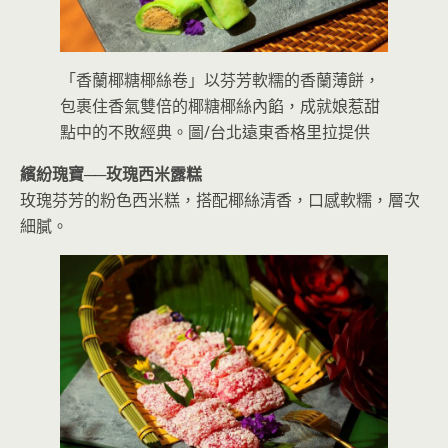
「香蘭椰糖椰絲卷」以芬芳軟糯的香蘭薄餅，
包裹住香氣雙倍的椰糖椰絲內餡，成就娘惹甜
點中的不敗經典。圖/台北遠東香格里拉提供
繽紛瑰寶──
玫瑰西米露糕
玫瑰芬芳的粉色西米糕，搭配椰絲清香，口感軟糯，層次
細膩。