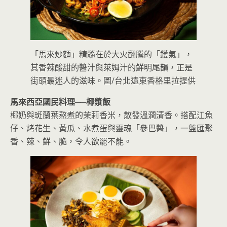
「馬來炒麵」精髓在於大火翻騰的「鑊氣」，
其香辣酸甜的醬汁與萊姆汁的鮮明尾韻，正是
街頭最迷人的滋味。圖/台北遠東香格里拉提供
馬來西亞國民料理──
椰漿飯
椰奶與斑蘭葉熬煮的茉莉香米，散發溫潤清香。搭配江魚
仔、烤花生、黃瓜、水煮蛋與靈魂「參巴醬」，一盤匯聚
香、辣、鮮、脆，令人欲罷不能。