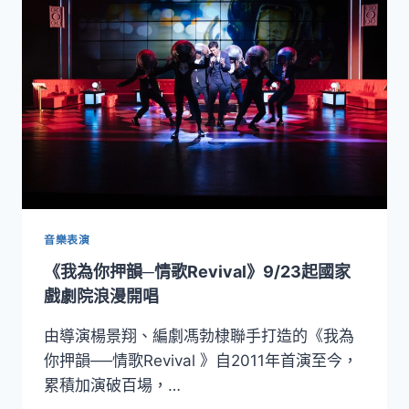
別
傳
藝
金
曲
3
項
大
獎
之
作
《光
華
音樂表演
之
《我為你押韻─情歌Revival》9/23起國家
君》
10/6
戲劇院浪漫開唱
重
返
由導演楊景翔、編劇馮勃棣聯手打造的《我為
國
你押韻──情歌Revival 》自2011年首演至今，
家
累積加演破百場，…
戲
劇