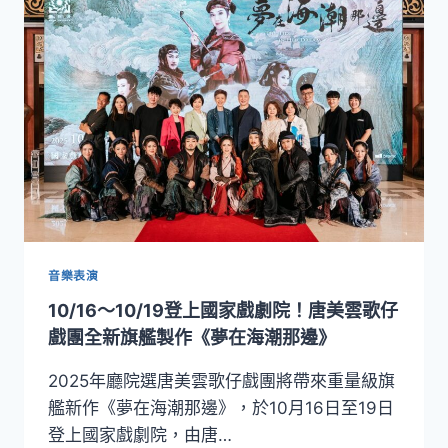
的
十
年
旅
程！
鄭
宗
龍
經
典
雙
舞
作
音樂表演
《一
10/16～10/19登上國家戲劇院！唐美雲歌仔
個
藍
戲團全新旗艦製作《夢在海潮那邊》
色
的
2025年廳院選唐美雲歌仔戲團將帶來重量級旗
地
艦新作《夢在海潮那邊》，於10月16日至19日
方》
登上國家戲劇院，由唐…
與