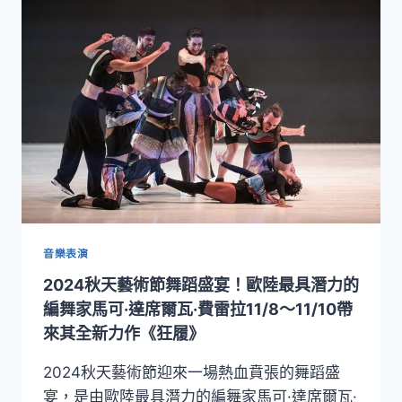
登
聯
場！
手
布
重
拉
構
瑞
經
揚
典
舞
團
《我．
我
們》
第
二
部
音樂表演
曲
2024秋天藝術節舞蹈盛宴！歐陸最具潛力的
（TIAEN
TIAMEN
編舞家馬可·達席爾瓦·費雷拉11/8～11/10帶
EPISODE
來其全新力作《狂履》
2）
2024秋天藝術節迎來一場熱血賁張的舞蹈盛
宴，是由歐陸最具潛力的編舞家馬可·達席爾瓦·