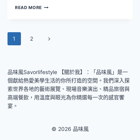
唐
READ MORE
美
雲
歌
仔
Page
Next
1
2
戲
團
navigation
Page
光
華
之
君
品味風Savorlifestyle 【關於我】：「品味風」是一
個獻給熱愛美學生活的你所打造的空間。我們深入探
索世界各地的藝術展覽、現場音樂演出、精品旅宿與
高端餐飲，用溫度與眼光為你精選每一次的感官饗
宴。
© 2026 品味風