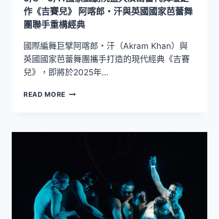
製
作《吉賽兒》 阿喀郎・汗與英國國家芭蕾舞
作
團聯手重構經典
《夢
在
國際編舞巨擘阿喀郎・汗（Akram Khan）與
海
英國國家芭蕾舞團攜手打造的現代經典《吉賽
潮
兒》，即將於2025年…
那
邊》
5/8
READ MORE
～
5/11
國
家
戲
劇
院
盛
大
演
出
當