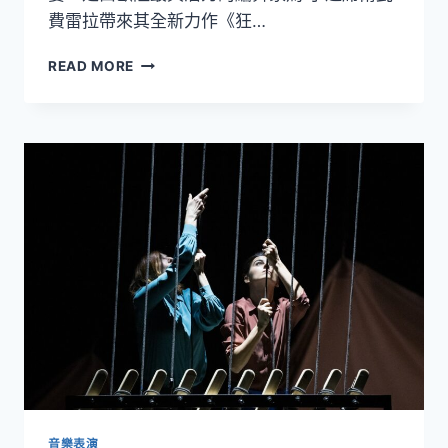
費雷拉帶來其全新力作《狂…
2024
READ MORE
秋
天
藝
術
節
舞
蹈
盛
宴！
歐
陸
最
具
潛
力
的
編
舞
音樂表演