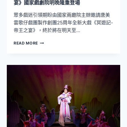
宴》國家戲劇院明晚隆重登場
眾多戲迷引領期盼由國家兩廳院主辦邀請唐美
雲歌仔戲團製作創團25周年全新大戲《冥遊記-
帝王之宴》，終於將在明天至…
2022TIFA
READ MORE
唐
美
雲
歌
仔
戲
團
《冥
遊
記-
帝
王
之
宴》