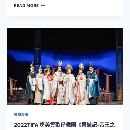
《我
READ MORE
院
為
你
押
韻
─
情
歌
REVIVAL》
9/23
起
國
家
戲
劇
院
浪
漫
開
音樂表演
唱
2022TIFA 唐美雲歌仔戲團《冥遊記-帝王之