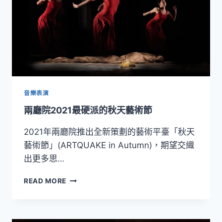
子》
精
彩
重
現
音樂表演
兩廳院2021最硬派的秋天藝術節
2021年兩廳院推出全新策劃的藝術平臺「秋天
藝術節」(ARTQUAKE in Autumn)，期望交織
出更多思…
兩
READ MORE
廳
院
2021
最