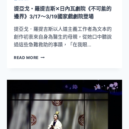
家
提亞戈・羅提吉斯✕日內瓦劇院《不可能的
馬
可
邊界》3/17～3/19國家戲劇院登場
·
達
提亞戈．羅提吉斯以人道主義工作者為文本的
席
創作初衷來自身為醫生的母親，從她口中聽說
爾
過這些急難救助的事蹟，「在我眼…
瓦
·
提
READ MORE
費
亞
雷
戈・
拉
羅
11/8
提
～
吉
11/10
斯
帶
✕
來
日
其
內
全
瓦
新
劇
力
院