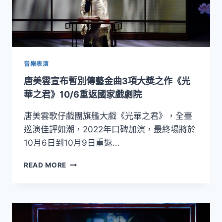
作
《不
《狂
可
履》
能
的
邊
界》
音樂表演
3/17
唐美雲宣布暫別傳藝金曲3項大獎之作《光
～
3/19
華之君》10/6重返國家戲劇院
國
家
唐美雲歌仔戲團旗艦大戲《光華之君》，全臺
戲
巡演佳評如潮，2022年口碑加演，最終場將於
劇
10月6日到10月9日重返…
院
登
唐
READ MORE
場
美
雲
宣
布
暫