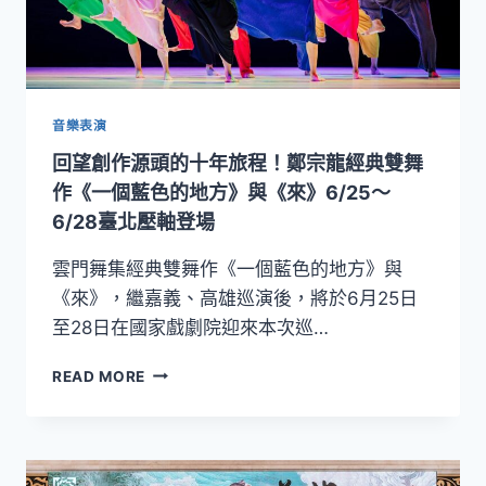
音樂表演
回望創作源頭的十年旅程！鄭宗龍經典雙舞
作《一個藍色的地方》與《來》6/25～
6/28臺北壓軸登場
雲門舞集經典雙舞作《一個藍色的地方》與
《來》，繼嘉義、高雄巡演後，將於6月25日
至28日在國家戲劇院迎來本次巡…
回
READ MORE
望
創
作
源
頭