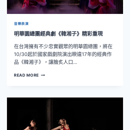
國
家
戲
劇
音樂表演
院
明華園總團經典劇《韓湘子》精彩重現
明
晚
在台灣擁有不少忠實觀眾的明華園總團，將在
隆
重
10/30起於國家戲劇院演出睽違17年的經典作
登
品《韓湘子》，讓膾炙人口…
場
明
READ MORE
華
園
總
團
經
典
劇
《韓
湘