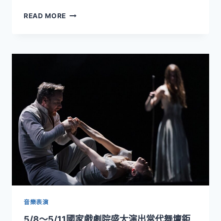
《來》
10/16
READ MORE
6/25
～
～
10/19
6/28
登
臺
上
北
國
壓
家
軸
戲
登
劇
場
院！
唐
美
雲
歌
仔
戲
團
全
新
音樂表演
旗
5/8～5/11國家戲劇院盛大演出當代舞壇鉅
艦