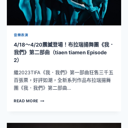
代
舞
壇
鉅
作
《吉
音樂表演
賽
4/18～4/20震撼登場！布拉瑞揚舞團《我．
兒》
阿
我們》第二部曲（tiaen tiamen Episode
喀
2）
郎・
汗
繼2023TIFA《我．我們》第一部曲狂售三千五
與
百張票，好評如潮，全新系列作品布拉瑞揚舞
英
團《我．我們》第二部曲…
國
國
4/18
家
READ MORE
～
芭
4/20
蕾
震
舞
撼
團