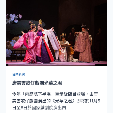
硬
派
的
秋
天
藝
術
節
音樂表演
唐美雲歌仔戲團光華之君
今年「兩廳院下半場」重量級節目登場，由唐
美雲歌仔戲團演出的《光華之君》即將於11月5
日至8日於國家戲劇院演出四…