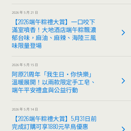
2026 年 5 月 21 日
【2026端午粽禮大賞】一口咬下
滿室噴香！大地酒店端午粽飄濃
郁台味，麻油、麻辣、海陸三風
味限量登場
2026 年 5 月 15 日
阿原21周年「我生日・你快樂」
溫暖展開！以兩款限定手工皂、
端午平安禮盒與公益行動
2026 年 5 月 14 日
【2026端午粽禮大賞】5月31日前
完成訂購可享1880元早鳥優惠