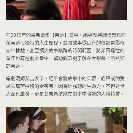
在2019年的最新電影【茱蒂】當中，編導就將劇情聚焦在
茱蒂這段獨特的人生歷程，並將故事從固有的傳記電影框
架中抽離，甚至擴大故事橫跨的時間範圍，將茱蒂過往的
童年也寫進劇本當中，幫助觀眾更了解在大銀幕上所熟知
的茱蒂。
編劇湯姆艾吉表示，絕不會將故事中的茱蒂，詮釋成飽受
過去痛苦摧殘的受害者，因為她強韌的生命力，不但對世
人深具啟發，更是艾吉希望能在劇本中強調的人格特質。