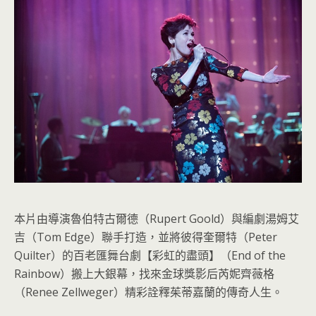
本片由導演魯伯特古爾德（Rupert Goold）與編劇湯姆艾
吉（Tom Edge）聯手打造，並將彼得奎爾特（Peter
Quilter）的百老匯舞台劇【彩虹的盡頭】（End of the
Rainbow）搬上大銀幕，找來金球獎影后芮妮齊薇格
（Renee Zellweger）精彩詮釋茱蒂嘉蘭的傳奇人生。