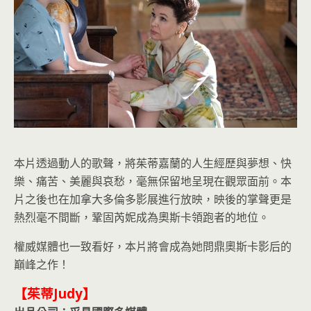
本片透過動人的歌聲，將茱蒂嘉蘭的人生經歷與夢想、快
樂、痛苦、美麗與哀愁，毫無保留地呈現在觀眾面前。本
片之後也在加拿大多倫多影展進行放映，映後的掌聲更是
熱烈毫不間斷，鞏固芮妮成為奧斯卡領跑者的地位。
權威媒體也一致看好，本片將會成為她問鼎奧斯卡影后的
巔峰之作！
【茱蒂Judy】