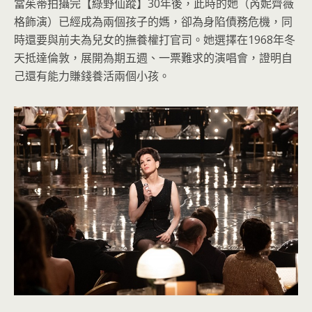
當茱蒂拍攝完【綠野仙蹤】30年後，此時的她（芮妮齊薇
格飾演）已經成為兩個孩子的媽，卻為身陷債務危機，同
時還要與前夫為兒女的撫養權打官司。她選擇在1968年冬
天抵達倫敦，展開為期五週、一票難求的演唱會，證明自
己還有能力賺錢養活兩個小孩。