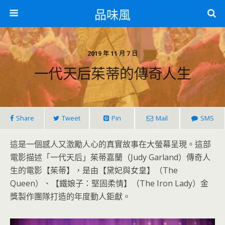
品味風
2019 年 11 月 7 日
一代天后茱蒂的傳奇人生
Share
Tweet
Pin
Mail
SMS
這是一個感人又激勵人心的真實故事在大螢幕呈現。這部
電影描述「一代天后」茱蒂嘉蘭（Judy Garland）傳奇人
生的電影【茱蒂】，是由【黛妃與女皇】（The
Queen）、【鐵娘子：堅固柔情】（The Iron Lady）金
獎製作團隊打造的年度動人鉅獻。