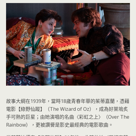
故事大綱在1939年，當時18歲青春年華的茱蒂嘉蘭，憑藉
電影【綠野仙蹤】（The Wizard of Oz），成為好萊塢炙
手可熱的巨星；由她演唱的名曲〈彩虹之上〉（Over The
Rainbow），更被讚譽是影史最經典的電影歌曲。