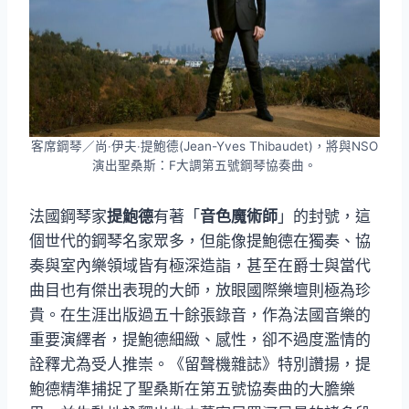
客席鋼琴／尚‧伊夫‧提鮑德(Jean-Yves Thibaudet)，將與NSO
演出聖桑斯：F大調第五號鋼琴協奏曲。
法國鋼琴家
提鮑德
有著「
音色魔術師
」的封號，這
個世代的鋼琴名家眾多，但能像提鮑德在獨奏、協
奏與室內樂領域皆有極深造詣，甚至在爵士與當代
曲目也有傑出表現的大師，放眼國際樂壇則極為珍
貴。在生涯出版過五十餘張錄音，作為法國音樂的
重要演繹者，提鮑德細緻、感性，卻不過度濫情的
詮釋尤為受人推崇。《留聲機雜誌》特別讚揚，提
鮑德精準捕捉了聖桑斯在第五號協奏曲的大膽樂