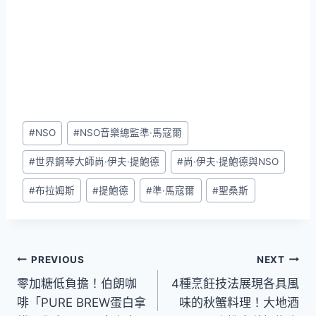
Post
#
NSO
#
NSO音樂總監準·馬寇爾
Tags:
#
世界鋼琴大師尚·伊夫·提鮑德
#
尚·伊夫·提鮑德與NSO
#
布拉姆斯
#
提鮑德
#
準·馬寇爾
#
聖桑斯
文
PREVIOUS
NEXT
零加糖低負擔！伯朗咖
4種烹飪技法展現各具風
章
啡「PURE BREW蛋白拿
味的秋蟹料理！大地酒