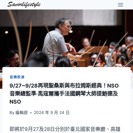
Skip
to
content
音樂表演
9/27~9/28再現聖桑斯與布拉姆斯經典！NSO
音樂總監準‧馬寇爾攜手法國鋼琴大師提鮑德及
NSO
By
編輯部
2024 年 9 月 24 日
即將於9月27及28日分別於臺北國家音樂廳、高雄