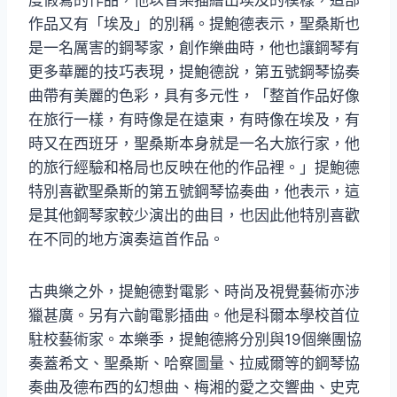
度假寫的作品，他以音樂描繪出埃及的模樣，這部
作品又有「埃及」的別稱。提鮑德表示，聖桑斯也
是一名厲害的鋼琴家，創作樂曲時，他也讓鋼琴有
更多華麗的技巧表現，提鮑德說，第五號鋼琴協奏
曲帶有美麗的色彩，具有多元性，「整首作品好像
在旅行一樣，有時像是在遠東，有時像在埃及，有
時又在西班牙，聖桑斯本身就是一名大旅行家，他
的旅行經驗和格局也反映在他的作品裡。」提鮑德
特別喜歡聖桑斯的第五號鋼琴協奏曲，他表示，這
是其他鋼琴家較少演出的曲目，也因此他特別喜歡
在不同的地方演奏這首作品。
古典樂之外，提鮑德對電影、時尚及視覺藝術亦涉
獵甚廣。另有六齣電影插曲。他是科爾本學校首位
駐校藝術家。本樂季，提鮑德將分別與19個樂團協
奏蓋希文、聖桑斯、哈察圖量、拉威爾等的鋼琴協
奏曲及德布西的幻想曲、梅湘的愛之交響曲、史克