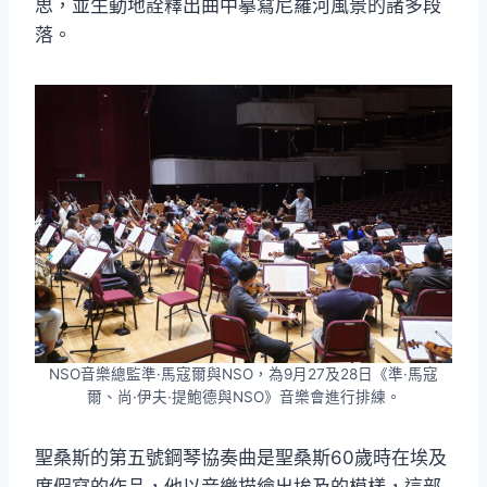
思，並生動地詮釋出曲中摹寫尼羅河風景的諸多段
落。
NSO音樂總監準·馬寇爾與NSO，為9月27及28日《準·馬寇
爾、尚·伊夫·提鮑德與NSO》音樂會進行排練。
聖桑斯的第五號鋼琴協奏曲是聖桑斯60歲時在埃及