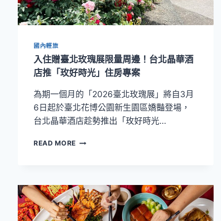
座
晶
華！
實
國內輕旅
境
演
入住贈臺北玫瑰展限量周邊！台北晶華酒
出
店推「玫好時光」住房專案
「半
熟
為期一個月的「2026臺北玫瑰展」將自3月
蛋
6日起於臺北花博公園新生園區嬌豔登場，
瀑
布」
台北晶華酒店趁勢推出「玫好時光…
入
READ MORE
住
贈
臺
北
玫
瑰
展