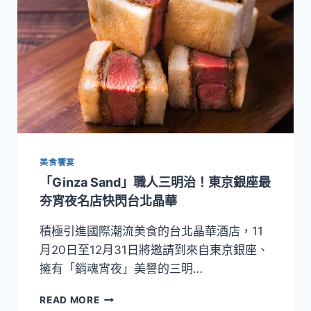
邀
首
爾
草
莓
蛋
糕
霸
主
KITCHEN205
與
美食饗宴
新
品
「Ginza Sand」職人三明治！東京銀座最
一
夯宵夜名店快閃台北晶華
同
強
積極引進國際潮流美食的台北晶華酒店，11
勢
月20日至12月31日將邀請到來自東京銀座、
回
歸
擁有「銷魂宵夜」美譽的三明…
「GINZA
READ MORE