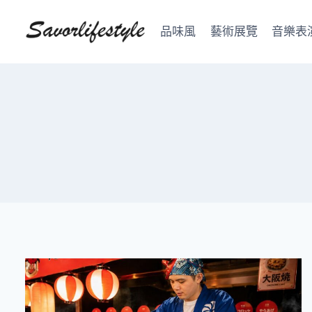
Skip
to
品味風
藝術展覽
音樂表
content