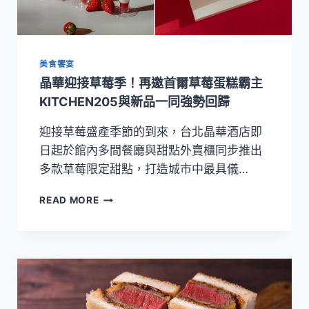
到
飽
登
場，
美食饗宴
加
入
晶華迎接草莓季！再邀首爾草莓蛋糕霸主
晶
KITCHEN205與新品一同強勢回歸
華
會
迎接草莓盛產季節的到來，台北晶華酒店即
APP
日起於館內多間餐廳與甜點外賣櫃同步推出
再
享
多款草莓限定甜點，打造城市中最具儀…
千
元
晶
READ MORE
折
華
扣
迎
接
草
莓
季！
再