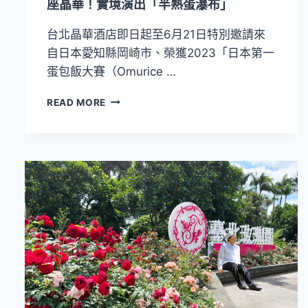
座晶華！實境演出「半熟蛋瀑布」
食
打
台北晶華酒店即日起至6月21日特別邀請來
造
盛
自日本愛知縣岡崎市、榮獲2023「日本第一
夏
蛋包飯大賽（Omurice …
味
蕾
470
READ MORE
之
萬
旅
粉
絲
認
證
的
「日
本
神
級
蛋
包
飯」
客