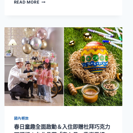
【2026
READ MORE
中
秋
月
餅
設
計
大
賞】
台
北
晶
華
中
秋
禮
盒
匠
心
國內輕旅
登
場！
春日童趣全面啟動＆入住即贈杜拜巧克力
藝