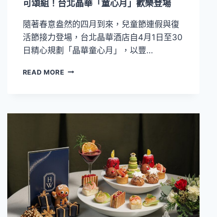
可頌組！台北晶華「童心月」歡樂登場
術
聯
隨著春意盎然的四月到來，兒童節連假與復
名
活節接力登場，台北晶華酒店自4月1日至30
與
燕
日精心規劃「晶華童心月」，以豐…
窩
奶
春
READ MORE
皇
日
酥
童
共
趣
譜
全
團
面
圓
啟
新
動
風
＆
景
入
住
即
贈
杜
拜