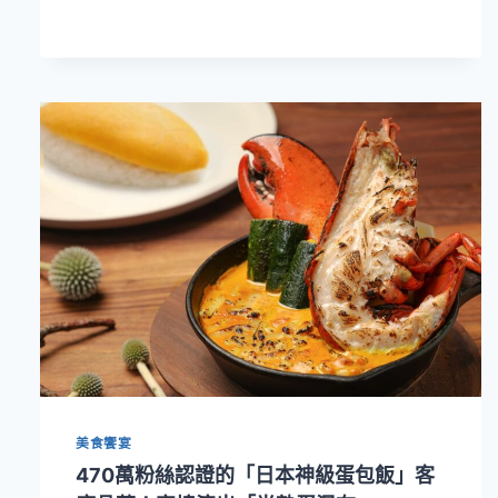
晶
華
酒
店
栢
麗
廳
「夏
祭
屋
台」
登
場！
十
多
款
日
式
祭
美食饗宴
典
470萬粉絲認證的「日本神級蛋包飯」客
美