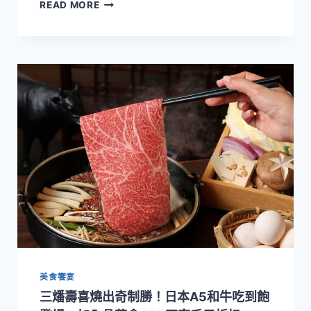
2026
READ MORE
大
稻
埕
夏
日
節
登
場！
蜘
蛛
人
主
題
煙
火、
無
人
機
美食饗宴
展
演
三燔壽喜燒出奇制勝！日本A5和牛吃到飽
點