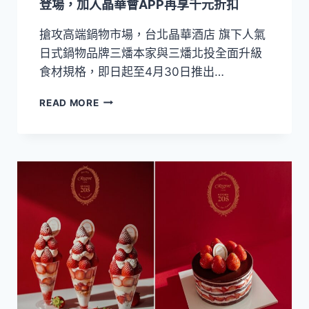
登場，加入晶華會APP再享千元折扣
亮
台
搶攻高端鍋物市場，台北晶華酒店 旗下人氣
北
日式鍋物品牌三燔本家與三燔北投全面升級
夏
夜，
食材規格，即日起至4月30日推出…
飯
店
三
READ MORE
住
燔
房
壽
專
喜
案
燒
同
出
步
奇
搶
制
攻
勝！
賞
日
煙
本
火
A5
商
和
機
牛
吃