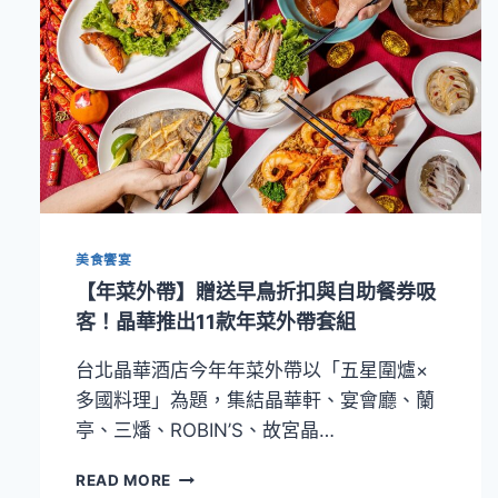
限
量
周
邊！
台
北
晶
華
酒
店
推
美食饗宴
「玫
好
【年菜外帶】贈送早鳥折扣與自助餐券吸
時
客！晶華推出11款年菜外帶套組
光」
住
台北晶華酒店今年年菜外帶以「五星圍爐×
房
多國料理」為題，集結晶華軒、宴會廳、蘭
專
案
亭、三燔、ROBIN’S、故宮晶…
【年
READ MORE