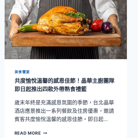
華
酒
店
打
造
節
慶
環
境
並
推
美食饗宴
出
多
共度愉悅溫馨的感恩佳節！晶華主廚團隊
款
即日起推出四款外帶熟食禮籃
聖
誕
歲末年終是充滿感恩氛圍的季節，台北晶華
大
酒店應景推出一系列餐飲及住房優惠，邀請
餐
賓客共度愉悅溫馨的感恩佳節。即日起…
共
READ MORE