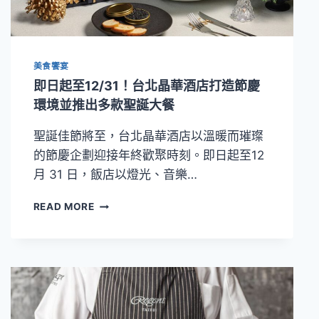
巧
克
力
可
美食饗宴
頌
組！
即日起至12/31！台北晶華酒店打造節慶
台
環境並推出多款聖誕大餐
北
晶
聖誕佳節將至，台北晶華酒店以溫暖而璀璨
華
的節慶企劃迎接年終歡聚時刻。即日起至12
「童
心
月 31 日，飯店以燈光、音樂…
月」
歡
即
READ MORE
樂
日
登
起
場
至
12/31！
台
北
晶