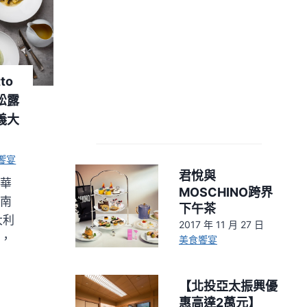
to
松露
義大
饗宴
君悅與
文華
MOSCHINO跨界
指南
下午茶
大利
2017 年 11 月 27 日
單，
美食饗宴
【北投亞太振興優
惠高達2萬元】