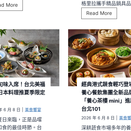
格里拉攜手精品鍋具品
C
ad More
全
菜
h
台
Read More
新
單
i
北
台
！
z
遠
灣
黑
C
東
限
松
h
香
定
露
e
格
口
珍
e
里
味
饈
s
拉
清
同
e
攜
涼
步
睽
手
旬味入席！台北美福
經典港式蔬食輕巧登
登
登
違
瑞
日本料理推夏季限定
養心餐飲集團全新品
場
場
兩
康
「養心茶樓 mini」
，
年
屋
台北101
演
年 6 月 8 日
|
美食饗宴
快
打
繹
2026 年 6 月 8 日
|
美食
夏日來臨，正是品嚐
閃
造
義
和食的最佳時節。台
深耕蔬食市場多年的