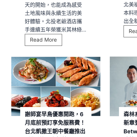
菜
北美
天的開始，也能成為感受
登
本料
土地風味與永續生活的美
場
出全
好體驗。北投老爺酒店攜
！
手連續五年榮獲米其林綠…
Re
以
米
Read More
「
其
仲
林
夏
綠
時
星
光
走
．
進
流
飯
金
店
印
早
謝師宴早鳥優惠開跑，6
森林系 
象
餐
月底前預訂享免服務費！
新章
」
！
台北凱撒王朝中餐廳推出
Bet
演