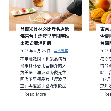
首爾米其林必比登名店跨
東京
海來台！煙波早堂限時推
今夏
出韓式清湯雞飯
台灣
2026 年 6 月 26 日
|
美食饗宴
2026 
不用飛韓國，也能品嚐首
盛夏
爾米其林必比登推介的人
待的
氣美味。煙波國際觀光集
歸。
團旗下早餐品牌「煙波早
自7月
堂」再度攜手國際餐飲品…
京知
首
Read More
Re
爾
米