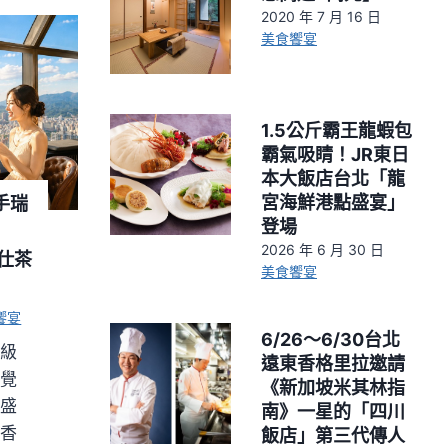
2020 年 7 月 16 日
美食饗宴
1.5公斤霸王龍蝦包
霸氣吸睛！JR東日
本大飯店台北「龍
宮海鮮港點盛宴」
手瑞
登場
2026 年 6 月 30 日
仕茶
美食饗宴
饗宴
6/26～6/30台北
星級
遠東香格里拉邀請
味覺
《新加坡米其林指
後盛
南》一星的「四川
東香
飯店」第三代傳人