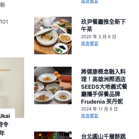
美食饗宴
全新
玖尹餐廳推全新下
101
午茶
2020 年 3 月 6 日
美食饗宴
將健康概念融入料
理！高雄洲際酒店
SEEDS大地義式餐
廳攜手保養品牌
Frudenia 芙丹妮
2024 年 11 月 8 日
kai
美食饗宴
時令
年
台北圓山千層酥跳