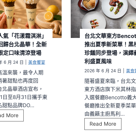
人氣「花漾霜淇淋」
台北文華東方Bencot
回歸台北晶華！全新
推出夏季新菜單！黑
限定口味清涼登場
珍饈同步登場，演繹
利盛夏風味
年 6 月 24 日
|
美食饗宴
2026 年 6 月 24 日
|
美食
高溫來襲，最令人期
消暑甜點也再度回
隨著盛夏來臨，台北
台北晶華酒店宣布，
東方酒店旗下米其林
1日至8月31日攜手東
入選餐廳Bencotto義
名甜點品牌DO…
餐廳推出全新夏季菜
由義籍主廚馬利…
東
ad More
京
台
Read More
人
北