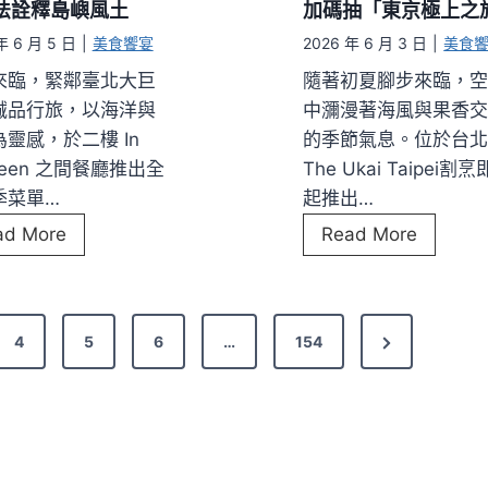
日
心
法詮釋島嶼風土
加碼抽「東京極上之
名
本
餐
下
年 6 月 5 日
|
美食饗宴
2026 年 6 月 3 日
|
美食
料
飲
午
來臨，緊鄰臺北大巨
隨著初夏腳步來臨，
理
集
茶
誠品行旅，以海洋與
中瀰漫著海風與果香
推
團
」
靈感，於二樓 In
的季節氣息。位於台
夏
全
登
ween 之間餐廳推出全
The Ukai Taipei割
季
新
場
季菜單…
起推出…
限
品
森
初
ad More
Read More
定
牌
林
夏
套
「
系
旬
餐
養
F
味
心
N
4
5
6
…
154
i
登
茶
e
n
場
樓
x
e
！
m
D
T
t
i
i
h
n
P