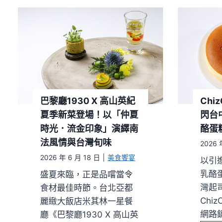
其
林
必
比
登
名
店
跨
巴黎廳1930 X 高山英紀
Chi
海
夏季新菜登場！以「仲夏
閃台
來
時光．流金印象」演繹南
酪蛋
台
法風情與台灣旬味
2026 
！
2026 年 6 月 18 日
|
美食饗宴
以引
煙
乳酪
盛夏來臨，正是品嚐當令
波
灣起
食材最佳時節。台北亞都
早
Chi
麗緻大飯店米其林一星餐
堂
網路
廳《巴黎廳1930 X 高山英
限