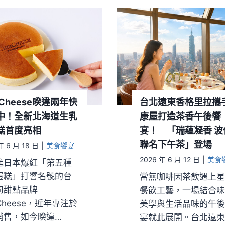
氣
文
「
華
花
東
漾
方
霜
B
淇
e
淋
n
」
c
zCheese睽違兩年快
台北遠東香格里拉攜
今
o
中！全新北海道生乳
康屋打造茶香午後饗
夏
t
糕首度亮相
宴！ 「瑞蘊凝香 波
回
t
聯名下午茶」登場
年 6 月 18 日
|
美食饗宴
歸
o
2026 年 6 月 12 日
|
美食
進日本爆紅「第五種
台
推
蛋糕」打響名號的台
當無咖啡因茶飲遇上
北
出
司甜點品牌
餐飲工藝，一場結合
晶
夏
zCheese，近年專注於
美學與生活品味的午
華
季
銷售，如今睽違…
宴就此展開。台北遠
！
新