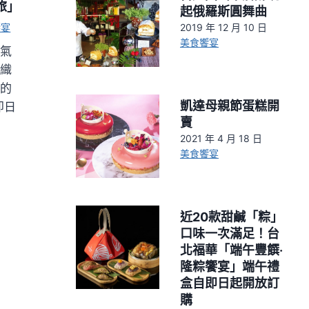
旅」
起俄羅斯圓舞曲
2019 年 12 月 10 日
饗宴
美食饗宴
空氣
交織
北的
凱達母親節蛋糕開
烹即日
賣
2021 年 4 月 18 日
美食饗宴
近20款甜鹹「粽」
口味一次滿足！台
北福華「端午豐饌‧
隆粽饗宴」端午禮
盒自即日起開放訂
購