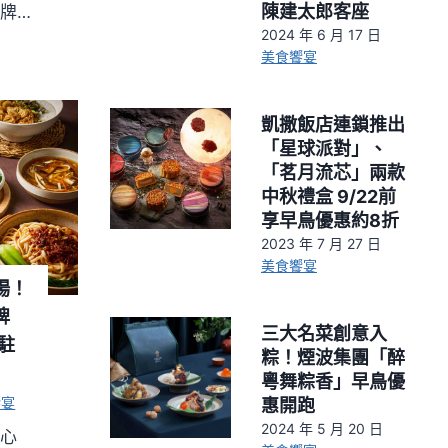
陳建太郎客座
牌…
2024 年 6 月 17 日
美食饗宴
凱撒飯店連鎖推出
「星球派對」、
「茗月流芯」兩款
中秋禮盒 9/22前
享早鳥優惠約8折
2023 年 7 月 27 日
美食饗宴
場！
牌
三大名菜創意入
進駐
粽！煙波集團「醉
粵舞粽香」早鳥優
饗宴
惠開跑
2024 年 5 月 20 日
養心