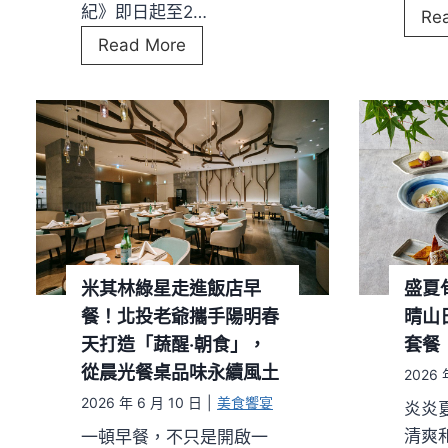
紀》即日起至2…
Re
時
巴
Read More
推
黎
出
廳
韓
1
式
9
清
3
湯
0
雞
X
飯
高
山
米其林綠星走進飯店早
盛夏
英
餐！北投老爺攜手陽明春
晴山
紀
天打造「蔬醒‧朝食」，
套餐
夏
從晨光餐桌品味永續風土
2026 
季
2026 年 6 月 10 日
|
美食饗宴
炎炎
新
清爽
一頓早餐，不只是開啟一