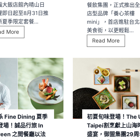
台
茶
大
福大飯店館內晴山日
餐飲集團，正式推出
中
香
利
理即日起至8月31日推
店型品牌「養心茶樓
！
午
盛
新夏季限定套餐…
mini」，首店進駐台北
全
後
夏
美食街，以更輕鬆…
盛
ad More
新
饗
風
夏
經
Read More
北
宴
味
旬
典
海
！
味
港
道
入
式
生
「
席
蔬
乳
瑞
！
食
酪
蘊
台
輕
蛋
凝
北
巧
糕
香
美
登
首
波
福
場
Fine Dining 夏季
初夏旬味登場！The U
度
仕
晴
！
登場！誠品行旅 In
Taipei割烹獻上山海
亮
茶
山
養
ween 之間餐廳以法
盛宴，御盟集團29周
相
聯