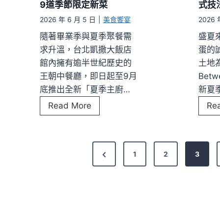
北
9道季節限定新菜
式技
繹
投
南
2026 年 6 月 5 日
|
美食饗宴
2026 
老
法
隨著畢業季與夏季聚餐需
盛夏
爺
風
求升溫，台北凱撒大飯店
蛋的
攜
情
館內擁有逾半世紀歷史的
土地為
手
與
王朝中餐廳，即日起至9月
Bet
陽
台
底推出全新「夏季主廚…
新夏
明
灣
謝
Read More
Re
春
旬
師
天
味
宴
打
早
文
造
P
1
2
3
鳥
「
章
r
優
蔬
e
惠
分
醒
開
v
‧
頁
跑
朝
i